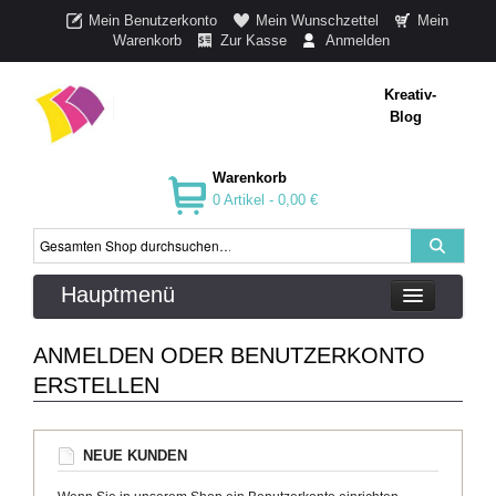
Mein Benutzerkonto
Mein Wunschzettel
Mein
Warenkorb
Zur Kasse
Anmelden
Kreativ-
Blog
Warenkorb
0 Artikel -
0,00 €
Hauptmenü
ANMELDEN ODER BENUTZERKONTO
ERSTELLEN
NEUE KUNDEN