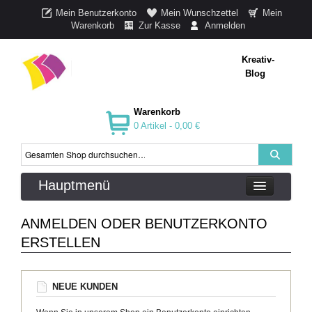
Mein Benutzerkonto
Mein Wunschzettel
Mein
Warenkorb
Zur Kasse
Anmelden
Kreativ-
Blog
Warenkorb
0 Artikel -
0,00 €
Hauptmenü
ANMELDEN ODER BENUTZERKONTO
ERSTELLEN
NEUE KUNDEN