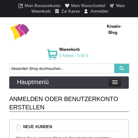
Mein Benutzerkonto
Mein Wunschzettel
Mein
Warenkorb
Zur Kasse
Anmelden
Kreativ-
Blog
Warenkorb
0 Artikel -
0,00 €
Hauptmenü
ANMELDEN ODER BENUTZERKONTO
ERSTELLEN
NEUE KUNDEN