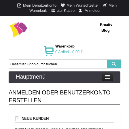
Mein Benutzerkonto
Mein Wunschzettel
Mein
Warenkorb
Zur Kasse
Anmelden
Kreativ-
Blog
Warenkorb
0 Artikel -
0,00 €
Hauptmenü
ANMELDEN ODER BENUTZERKONTO
ERSTELLEN
NEUE KUNDEN