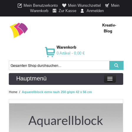
Mein Benutzerkonto
Mein Wunschzettel
Mein
Warenkorb
Zur Kasse
Anmelden
Kreativ-
Blog
Warenkorb
0 Artikel -
0,00 €
Hauptmenü
Home
/
Aquarellblock extra rauh 250 g/qm 42 x 56 cm