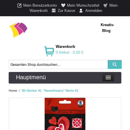
Mein Benutzerkonto
Mein Wunschzettel
Mein
Warenkorb
Zur Kasse
Anmelden
Kreativ-
Blog
Warenkorb
0 Artikel -
0,00 €
Hauptmenü
Home
/
3D-Sticker XL "Sweethearts" Motiv 01