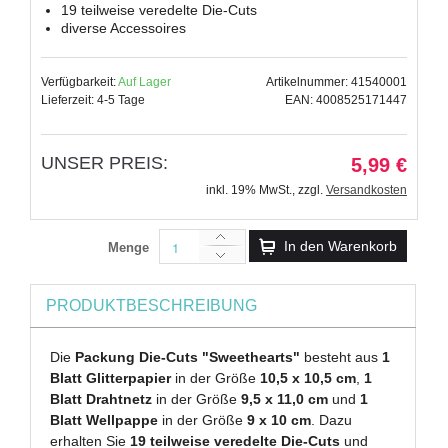
19 teilweise veredelte Die-Cuts
diverse Accessoires
Verfügbarkeit:
Auf Lager
Artikelnummer: 41540001
Lieferzeit: 4-5 Tage
EAN: 4008525171447
UNSER PREIS:
5,99 €
inkl. 19% MwSt.
,
zzgl.
Versandkosten
In den Warenkorb
Menge
PRODUKTBESCHREIBUNG
Die
Packung Die-Cuts "Sweethearts"
besteht aus
1
Blatt Glitterpapier
in der Größe
10,5 x 10,5 cm
,
1
Blatt Drahtnetz
in der Größe
9,5 x 11,0 cm
und
1
Blatt Wellpappe
in der Größe
9 x 10 cm
. Dazu
erhalten Sie
19 teilweise veredelte Die-Cuts
und