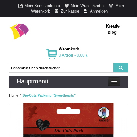
Mein Benutzerkonto
Mein Wunschzettel
Mein
Warenkorb
Zur Kasse
Anmelden
Kreativ-
Blog
Warenkorb
0 Artikel -
0,00 €
Hauptmenü
Home
/
Die-Cuts Packung "Sweethearts"