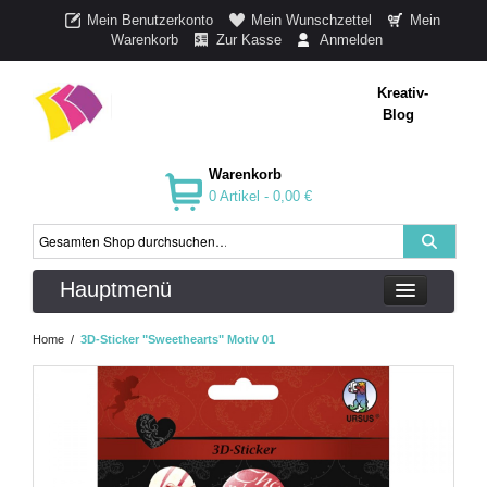
Mein Benutzerkonto
Mein Wunschzettel
Mein
Warenkorb
Zur Kasse
Anmelden
Kreativ-
Blog
Warenkorb
0 Artikel -
0,00 €
Hauptmenü
Home
/
3D-Sticker "Sweethearts" Motiv 01