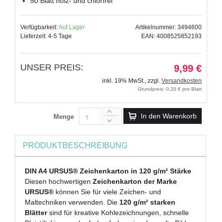
50 Blatt holz- und chlorfrei
Verfügbarkeit:
Auf Lager
Artikelnummer: 3494600
Lieferzeit: 4-5 Tage
EAN: 4008525852193
UNSER PREIS:
9,99 €
inkl. 19% MwSt.
,
zzgl.
Versandkosten
Grundpreis: 0,20 € pro Blatt
In den Warenkorb
Menge
PRODUKTBESCHREIBUNG
DIN A4 URSUS® Zeichenkarton in 120 g/m² Stärke
Diesen hochwertigen
Zeichenkarton der Marke
URSUS®
können Sie für viele Zeichen- und
Maltechniken verwenden. Die
120 g/m² starken
Blätter
sind für kreative Kohlezeichnungen, schnelle