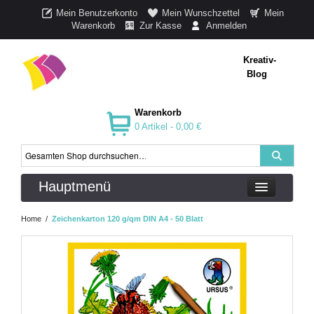
Mein Benutzerkonto
Mein Wunschzettel
Mein
Warenkorb
Zur Kasse
Anmelden
Kreativ-
Blog
Warenkorb
0 Artikel -
0,00 €
Hauptmenü
Home
/
Zeichenkarton 120 g/qm DIN A4 - 50 Blatt