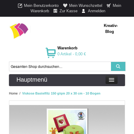
Mein Benutzerkonto
Mein Wunschzettel
Mein
Warenkorb
Zur Kasse
Anmelden
Kreativ-
Blog
Warenkorb
0 Artikel -
0,00 €
Hauptmenü
Home
/
Viskose Bastelfilz 150 g/qm 20 x 30 cm - 10 Bogen