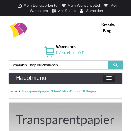
Mein Benutzerkonto
Mein Wunschzettel
Mein
Warenkorb
Zur Kasse
Anmelden
Kreativ-
Blog
Warenkorb
0 Artikel -
0,00 €
Hauptmenü
Home
/
Transparentpapier "Flora" 50 x 61 cm - 10 Bogen