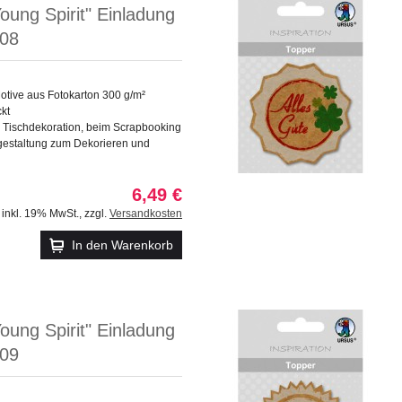
oung Spirit" Einladung
 08
otive aus Fotokarton 300 g/m²
ckt
e Tischdekoration, beim Scrapbooking
gestaltung zum Dekorieren und
6,49 €
inkl. 19% MwSt.
,
zzgl.
Versandkosten
In den Warenkorb
oung Spirit" Einladung
 09