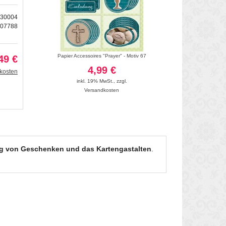
730004
207788
d - Motiv 144
Papier Accessoires "Prayer" - Motiv 67
Papier Accesso
49 €
4,99 €
4
kosten
inkl. 19% MwSt.
,
zzgl.
inkl. 19
Versandkosten
Vers
ung von Geschenken und das Kartengastalten
.