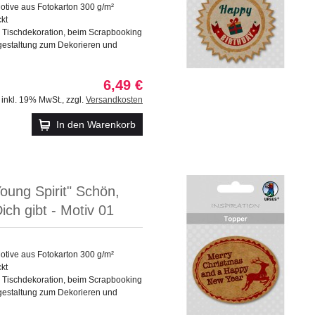
otive aus Fotokarton 300 g/m²
ckt
e Tischdekoration, beim Scrapbooking
gestaltung zum Dekorieren und
6,49 €
inkl. 19% MwSt.
,
zzgl.
Versandkosten
In den Warenkorb
oung Spirit" Schön,
ich gibt - Motiv 01
otive aus Fotokarton 300 g/m²
ckt
e Tischdekoration, beim Scrapbooking
gestaltung zum Dekorieren und