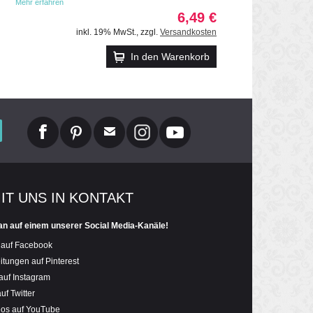
Mehr erfahren
6,49 €
inkl. 19% MwSt.
,
zzgl.
Versandkosten
In den Warenkorb
MIT UNS IN KONTAKT
an auf einem unserer Social Media-Kanäle!
 auf Facebook
itungen auf Pinterest
auf Instagram
uf Twitter
eos auf YouTube