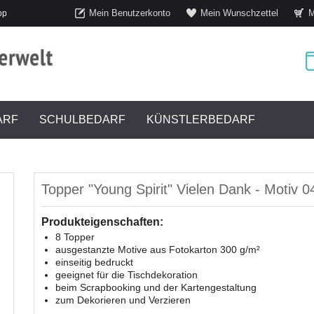
Mein Benutzerkonto
Mein Wunschzettel
M
op
ARF
SCHULBEDARF
KÜNSTLERBEDARF
Topper "Young Spirit" Vielen Dank - Motiv 0
Produkteigenschaften:
8 Topper
ausgestanzte Motive aus Fotokarton 300 g/m²
einseitig bedruckt
geeignet für die Tischdekoration
beim Scrapbooking und der Kartengestaltung
zum Dekorieren und Verzieren