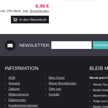
6,49 €
inkl. 19% MwSt.
,
zzgl.
Versandkosten
In den Warenkorb
NEWSLETTER:
Absenden
INFORMATION
BLEIB 
AGB
Mein Konto
Werde jetzt F
Versand
Meine Bestellungen
Werde Fan
Zahlung
Über uns
Bastel-Anle
Widerrufsrecht
Kontakt
Abonniere 
Datenschutz
Folge uns a
Kundeninformationen
Bastel-Vid