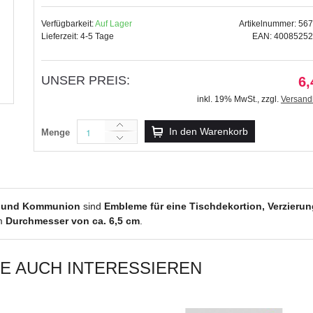
Verfügbarkeit:
Auf Lager
Artikelnummer: 56
Lieferzeit: 4-5 Tage
EAN: 4008525
UNSER PREIS:
Kreativ Accessoires "Einladung" gol
6,
5,99 €
inkl. 19% MwSt.
,
zzgl.
Versand
inkl. 19% MwSt.
,
zzgl.
Versandkosten
In den Warenkorb
Menge
n und Kommunion
sind
Embleme für eine Tischdekortion, Verzier
em
Durchmesser von ca. 6,5 cm
.
IE AUCH INTERESSIEREN