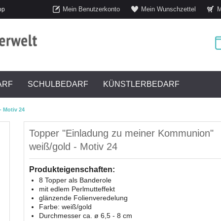
Mein Benutzerkonto
Mein Wunschzettel
M
op
ARF
SCHULBEDARF
KÜNSTLERBEDARF
 Motiv 24
Topper "Einladung zu meiner Kommunion"
weiß/gold - Motiv 24
Produkteigenschaften:
8 Topper als Banderole
mit edlem Perlmutteffekt
glänzende Folienveredelung
Farbe: weiß/gold
Durchmesser ca. ø 6,5 - 8 cm