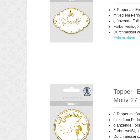
8 Topper als E
mit edlem Perlm
glänzende Foli
Farbe: weiß/go
Durchmesser ca.
Mehr erfahren
Topper "E
Motiv 27
8 Topper mit B
mit edlem Perlm
glänzende Foli
Farbe: weiß/go
Durchmesser ca.