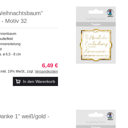
Weihnachtsbaum"
 - Motiv 32
Tannenbaum
utteffekt
enveredelung
ld
 ø 6,5 - 8 cm
6,49 €
inkl. 19% MwSt.
,
zzgl.
Versandkosten
In den Warenkorb
anke 1" weiß/gold -