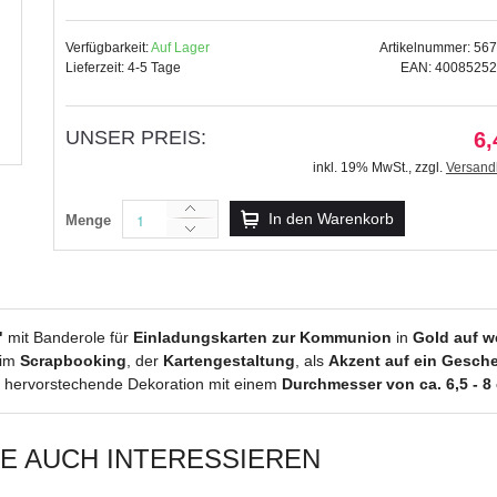
Verfügbarkeit:
Auf Lager
Artikelnummer: 56
Lieferzeit: 4-5 Tage
EAN: 4008525
Masking Tape "Danke", 1 R
UNSER PREIS:
6,
3,89 €
inkl. 19% MwSt.
,
zzgl.
Versand
inkl. 19% MwSt.
,
zzgl.
Versandkosten
In den Warenkorb
Menge
"
mit Banderole für
Einladungskarten zur Kommunion
in
Gold auf w
eim
Scrapbooking
, der
Kartengestaltung
, als
Akzent auf ein Gesch
 hervorstechende Dekoration mit einem
Durchmesser von ca. 6,5 - 8
IE AUCH INTERESSIEREN