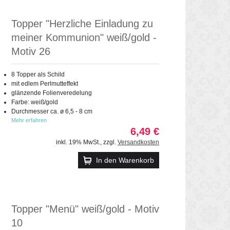
Topper "Herzliche Einladung zu
meiner Kommunion" weiß/gold -
Motiv 26
8 Topper als Schild
mit edlem Perlmutteffekt
glänzende Folienveredelung
Farbe: weiß/gold
Durchmesser ca. ø 6,5 - 8 cm
Mehr erfahren
6,49 €
inkl. 19% MwSt.
,
zzgl.
Versandkosten
In den Warenkorb
Topper "Menü" weiß/gold - Motiv
10