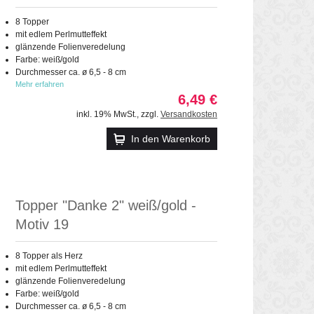
8 Topper
mit edlem Perlmutteffekt
glänzende Folienveredelung
Farbe: weiß/gold
Durchmesser ca. ø 6,5 - 8 cm
Mehr erfahren
6,49 €
inkl. 19% MwSt.
,
zzgl.
Versandkosten
In den Warenkorb
Topper "Danke 2" weiß/gold -
Motiv 19
8 Topper als Herz
mit edlem Perlmutteffekt
glänzende Folienveredelung
Farbe: weiß/gold
Durchmesser ca. ø 6,5 - 8 cm