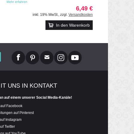
Mehr erfahren
6,49 €
inkl. 19% MwSt.
,
zzgl.
Versandkosten
In den Warenkorb
MIT UNS IN KONTAKT
an auf einem unserer Social Media-Kanäle!
 auf Facebook
itungen auf Pinterest
auf Instagram
uf Twitter
eos auf YouTube