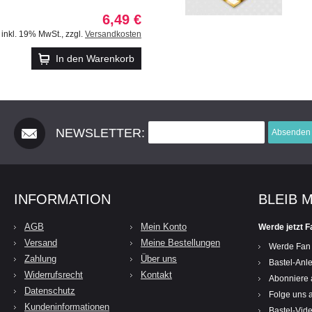
6,49 €
inkl. 19% MwSt.
,
zzgl.
Versandkosten
In den Warenkorb
NEWSLETTER:
Absenden
INFORMATION
BLEIB 
AGB
Mein Konto
Werde jetzt F
Versand
Meine Bestellungen
Werde Fan
Zahlung
Über uns
Bastel-Anle
Widerrufsrecht
Kontakt
Abonniere 
Datenschutz
Folge uns a
Kundeninformationen
Bastel-Vid