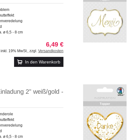
mblem
utteffekt
enveredelung
ld
 ø 6,5 - 8 cm
6,49 €
inkl. 19% MwSt.
,
zzgl.
Versandkosten
In den Warenkorb
inladung 2" weiß/gold -
anderole
utteffekt
enveredelung
ld
 ø 6,5 - 8 cm