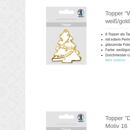
Topper "
weiß/gold
8 Topper als 
mit edlem Perlm
glänzende Foli
Farbe: weiß/go
Durchmesser ca.
Mehr erfahren
Topper "D
Motiv 16