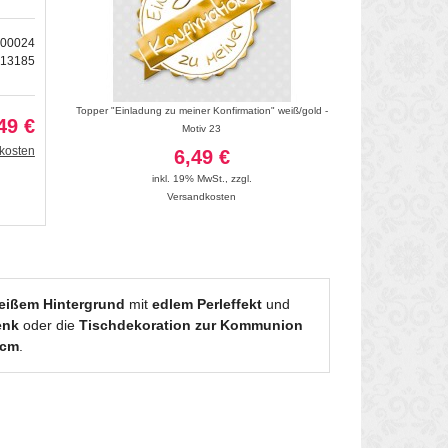
700024
213185
olle
Topper "Einladung zu meiner Konfirmation" weiß/gold -
Schmuckstein Sticker 
49 €
Motiv 23
5
kosten
6,49 €
inkl. 19
inkl. 19% MwSt.
,
zzgl.
Vers
Versandkosten
eißem Hintergrund
mit
edlem Perleffekt
und
enk
oder die
Tischdekoration zur Kommunion
 cm
.