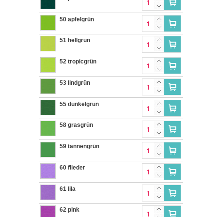
50 apfelgrün
51 hellgrün
52 tropicgrün
53 lindgrün
55 dunkelgrün
58 grasgrün
59 tannengrün
60 flieder
61 lila
62 pink