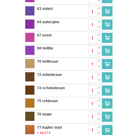
63 violett
64 aubergine
67 eosin
68 helllila
70 hellbraun
72 mittelbraun
74 schokobraun
75 rehbraun
76 taupe
77 kupfer matt
+ 10,27 €