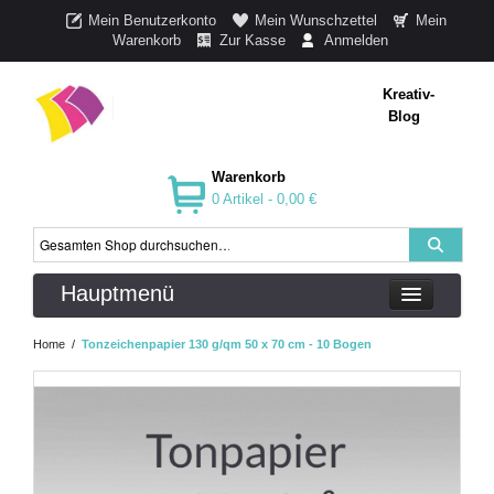
Mein Benutzerkonto
Mein Wunschzettel
Mein
Warenkorb
Zur Kasse
Anmelden
Kreativ-
Blog
Warenkorb
0 Artikel -
0,00 €
Hauptmenü
Home
/
Tonzeichenpapier 130 g/qm 50 x 70 cm - 10 Bogen