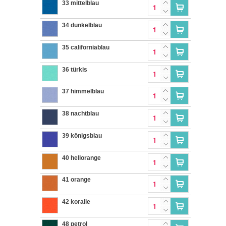
33 mittelblau
34 dunkelblau
35 californiablau
36 türkis
37 himmelblau
38 nachtblau
39 königsblau
40 hellorange
41 orange
42 koralle
48 petrol