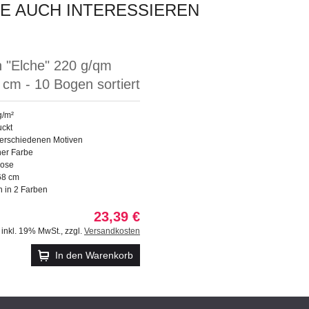
IE AUCH INTERESSIEREN
n "Elche" 220 g/qm
 cm - 10 Bogen sortiert
g/m²
uckt
 verschiedenen Motiven
ner Farbe
lose
68 cm
n in 2 Farben
23,39 €
inkl. 19% MwSt.
,
zzgl.
Versandkosten
In den Warenkorb