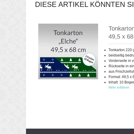
DIESE ARTIKEL KÖNNTEN S
Tonkarto
49,5 x 68
Tonkarton 220 
beidseitig bedr
Vorderseite in
Rückseite in ei
aus Frischzellu
Format: 49,5 x 
Inhalt: 10 Boge
Mehr erfahren