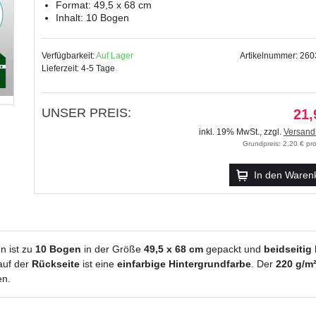
Format: 49,5 x 68 cm
Inhalt: 10 Bogen
Verfügbarkeit:
Auf Lager
Artikelnummer: 26
Lieferzeit: 4-5 Tage
UNSER PREIS:
21,
inkl. 19% MwSt.
,
zzgl.
Versand
Grundpreis: 2,20 € p
In den Waren
n ist zu
10 Bogen
in der Größe
49,5 x 68 cm
gepackt und
beidseitig
auf der
Rückseite
ist eine
einfarbige Hintergrundfarbe
. Der
220 g/m
en.