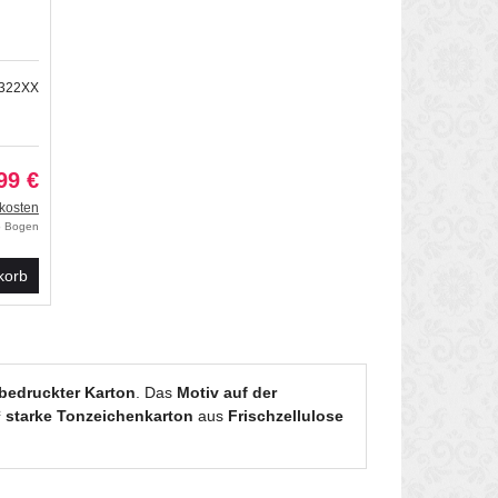
0322XX
99 €
kosten
ro Bogen
korb
 bedruckter Karton
. Das
Motiv auf der
² starke Tonzeichenkarton
aus
Frischzellulose