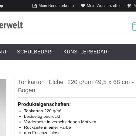
Mein Benutzerkonto
Mein Wunschzettel
M
op
ARF
SCHULBEDARF
KÜNSTLERBEDARF
Tonkarton "Elche" 220 g/qm 49,5 x 68 cm -
Bogen
Produkteigenschaften:
Tonkarton 220 g/m²
beidseitig bedruckt
Vorderseite in verschiedenen Motiven
Rückseite in einer Farbe
aus Frischzellulose