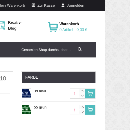
ein Warenkorb
Zur Kasse
Anmelden
Kreativ-
Warenkorb
Blog
0 Artikel -
0,00 €
FARBE
 10
39 blau
55 grün