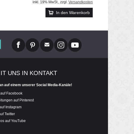
inkl. 19% MwSt.
,
zzgl.
Versandkosten
In den Warenkorb
MIT UNS IN KONTAKT
an auf einem unserer Social Media-Kanäle!
 auf Facebook
itungen auf Pinterest
auf Instagram
uf Twitter
eos auf YouTube