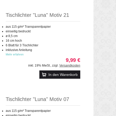
Tischlichter "Luna" Motiv 21
aus 115 g/m² Transparentpapier
einseitig bedruckt
ø 8,5 cm
16 cm hoch
6 Blatt für 3 Tischlichter
inklusive Anleitung
Mehr erfahren
9,99 €
inkl. 19% MwSt.
,
zzgl.
Versandkosten
In den Warenkorb
Tischlichter "Luna" Motiv 07
aus 115 g/m² Transparentpapier
einseitig bedruckt