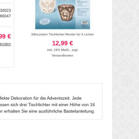
430023
166047
 Weihnachtsmann
Silhouetten Tischlichter Rentier für 4 Lichter
Mini-Tischlichte
99 €
12,99 €
4
kosten
inkl. 19% MwSt.
,
zzgl.
inkl. 19
Versandkosten
Vers
ekte Dekoration für die Adventszeit. Jede
ssen sich drei Tischlichter mit einer Höhe von 16
erhalten Sie eine ausführliche Bastelanleitung.