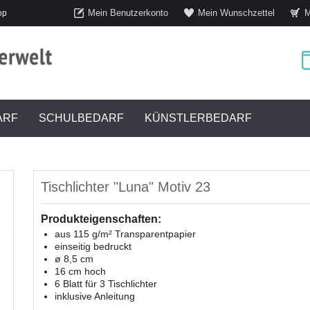
Mein Benutzerkonto
Mein Wunschzettel
M
op
ARF
SCHULBEDARF
KÜNSTLERBEDARF
Tischlichter "Luna" Motiv 23
Produkteigenschaften:
aus 115 g/m² Transparentpapier
einseitig bedruckt
ø 8,5 cm
16 cm hoch
6 Blatt für 3 Tischlichter
inklusive Anleitung