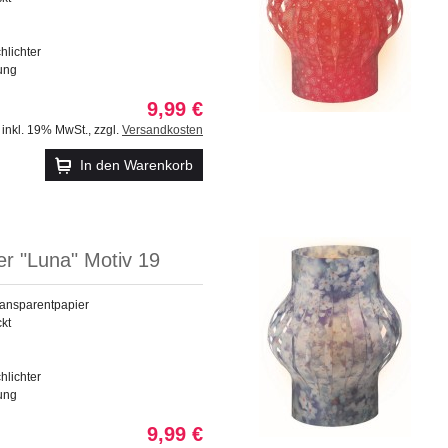
chlichter
tung
9,99 €
inkl. 19% MwSt.
,
zzgl.
Versandkosten
In den Warenkorb
ter "Luna" Motiv 19
ransparentpapier
ckt
chlichter
tung
9,99 €