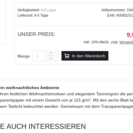
Verfügbarkeit:
Auf Lager
Artikelnummer: 18
Lieferzeit: 4-5 Tage
EAN: 4008525
UNSER PREIS:
Silhouetten-Tischlichter "Filigrano"
9,
creme - Motiv 71
inkl. 19% MwSt.
,
zzgl.
Versand
8,99 €
inkl. 19% MwSt.
,
zzgl.
In den Warenkorb
Menge
Versandkosten
 ein weihnachtliches Ambiente
t ihren festlichen Weihnachtsmotiven und elegantem Tannengrün die perf
sparentpapier mit einem Gewicht von je 115 g/m². Mit den sechs Blatt la
nem Teelicht beleuchtet werden. Gemeinsam mit dem Transparentpapier 
IE AUCH INTERESSIEREN