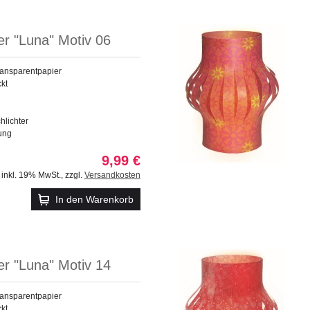
ter "Luna" Motiv 06
ransparentpapier
ckt
chlichter
tung
9,99 €
inkl. 19% MwSt.
,
zzgl.
Versandkosten
In den Warenkorb
ter "Luna" Motiv 14
ransparentpapier
ckt