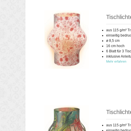
Tischlich
aus 115 g/m² T
einseitig bedru
ø 8,5 cm
16 cm hoch
6 Blatt für 3 Tis
inklusive Anlei
Mehr erfahren
Tischlich
aus 115 g/m² T
einseitig bedru