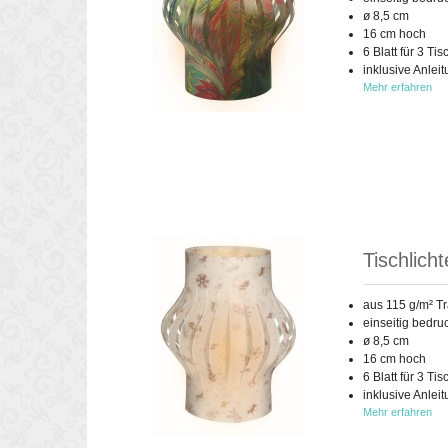
ø 8,5 cm
16 cm hoch
6 Blatt für 3 Tis
inklusive Anlei
Mehr erfahren
Tischlich
aus 115 g/m² T
einseitig bedru
ø 8,5 cm
16 cm hoch
6 Blatt für 3 Tis
inklusive Anlei
Mehr erfahren