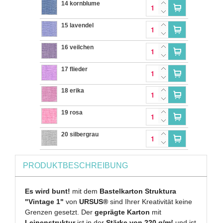
14 kornblume
15 lavendel
16 veilchen
17 flieder
18 erika
19 rosa
20 silbergrau
PRODUKTBESCHREIBUNG
Es wird bunt!
mit dem
Bastelkarton Struktura
"Vintage 1"
von
URSUS®
sind Ihrer Kreativität keine
Grenzen gesetzt. Der
geprägte Karton
mit
Leinenstruktur
ist in der
Stärke von 220 g/m²
und ist