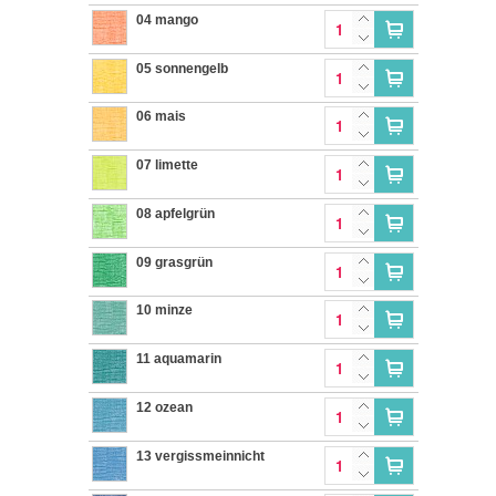
04 mango
05 sonnengelb
06 mais
07 limette
08 apfelgrün
09 grasgrün
10 minze
11 aquamarin
12 ozean
13 vergissmeinnicht