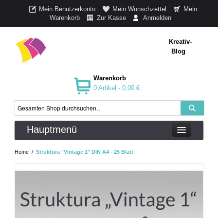
Mein Benutzerkonto
Mein Wunschzettel
Mein
Warenkorb
Zur Kasse
Anmelden
Kreativ-
Blog
Warenkorb
0 Artikel -
0,00 €
Hauptmenü
Home
/
Struktura "Vintage 1" DIN A4 - 25 Blatt