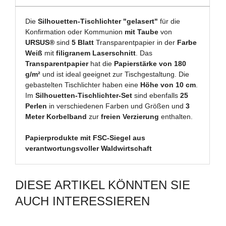
Die
Silhouetten-Tischlichter "gelasert"
für die
Konfirmation oder Kommunion
mit Taube
von
URSUS®
sind
5 Blatt
Transparentpapier in der
Farbe
Weiß
mit
filigranem Laserschnitt
. Das
Transparentpapier
hat die
Papierstärke von 180
g/m²
und ist ideal geeignet zur Tischgestaltung. Die
gebastelten Tischlichter haben eine
Höhe von 10 cm
.
Im
Silhouetten-Tischlichter-Set
sind ebenfalls
25
Perlen
in verschiedenen Farben und Größen und
3
Meter Korbelband
zur
freien Verzierung
enthalten.
Papierprodukte mit FSC-Siegel aus
verantwortungsvoller Waldwirtschaft
DIESE ARTIKEL KÖNNTEN SIE
AUCH INTERESSIEREN