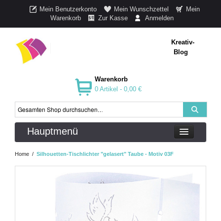
Mein Benutzerkonto
Mein Wunschzettel
Mein
Warenkorb
Zur Kasse
Anmelden
Kreativ-
Blog
Warenkorb
0 Artikel -
0,00 €
Hauptmenü
Home
/
Silhouetten-Tischlichter "gelasert" Taube - Motiv 03F