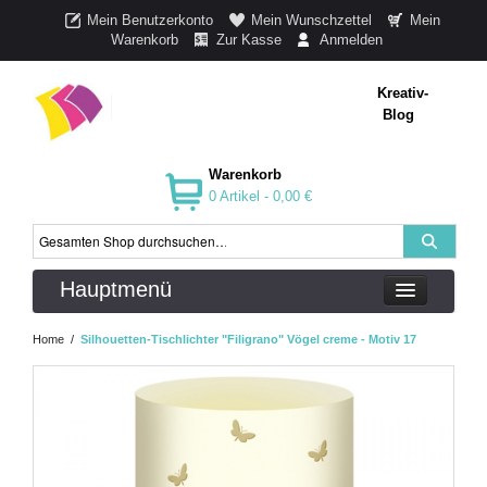
Mein Benutzerkonto
Mein Wunschzettel
Mein
Warenkorb
Zur Kasse
Anmelden
Kreativ-
Blog
Warenkorb
0 Artikel -
0,00 €
Hauptmenü
Home
/
Silhouetten-Tischlichter "Filigrano" Vögel creme - Motiv 17