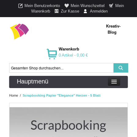
Mein Benutzerkonto
Mein Wunschzettel
Mein
Warenkorb
Zur Kasse
Anmelden
Kreativ-
Blog
Warenkorb
0 Artikel -
0,00 €
Hauptmenü
Home
/
Scrapbooking Papier "Elegance" Herzen - 5 Blatt