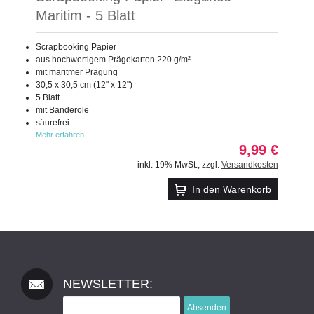
Maritim - 5 Blatt
Scrapbooking Papier
aus hochwertigem Prägekarton 220 g/m²
mit maritmer Prägung
30,5 x 30,5 cm (12" x 12")
5 Blatt
mit Banderole
säurefrei
Mehr erfahren
9,99 €
inkl. 19% MwSt.
,
zzgl.
Versandkosten
In den Warenkorb
NEWSLETTER:
Absenden