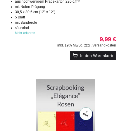
aus hochwertigem Prägekarton 220 g/m²
mit Noten-Prägung
30,5 x 30,5 cm (12" x 12")
5 Blatt
mit Banderole
säurefrei
Mehr erfahren
9,99 €
inkl. 19% MwSt.
,
zzgl.
Versandkosten
In den Warenkorb