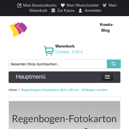
Mein Benutzerkonto
Mein Wunschzettel
Mein
Warenkorb
Zur Kasse
Anmelden
Kreativ-
Blog
Warenkorb
0 Artikel -
0,00 €
Hauptmenü
Home
/
Regenbogen-Fotokarton 49,5 x 68 cm - 10 Bogen sortiert