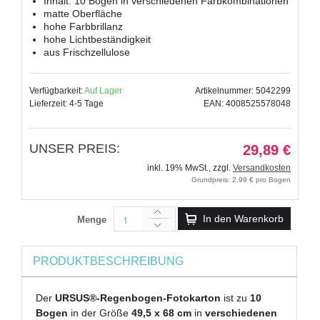
Inhalt: 10 Bogen in verschiedenen Farbkombinationen
matte Oberfläche
hohe Farbbrillanz
hohe Lichtbeständigkeit
aus Frischzellulose
Verfügbarkeit:
Auf Lager
Artikelnummer: 5042299
Lieferzeit: 4-5 Tage
EAN: 4008525578048
UNSER PREIS:
29,89 €
inkl. 19% MwSt.
,
zzgl.
Versandkosten
Grundpreis: 2,99 € pro Bogen
In den Warenkorb
Menge
PRODUKTBESCHREIBUNG
Der
URSUS®-Regenbogen-Fotokarton
ist zu
10
Bogen
in der Größe
49,5 x 68 cm
in
verschiedenen