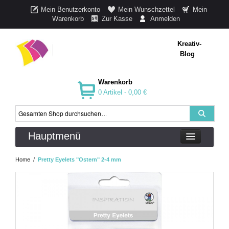
Mein Benutzerkonto
Mein Wunschzettel
Mein
Warenkorb
Zur Kasse
Anmelden
Kreativ-
Blog
Warenkorb
0 Artikel -
0,00 €
Hauptmenü
Home
/
Pretty Eyelets "Ostern" 2-4 mm