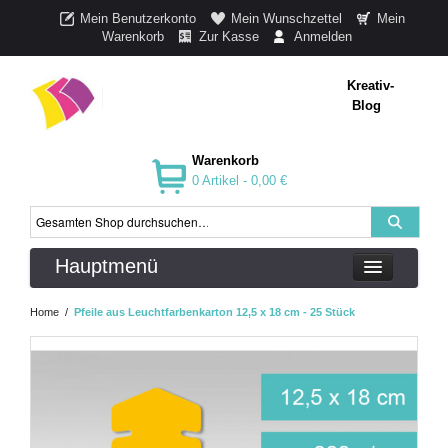
Mein Benutzerkonto
Mein Wunschzettel
Mein
Warenkorb
Zur Kasse
Anmelden
Kreativ-
Blog
Warenkorb
0 Artikel -
0,00 €
Hauptmenü
Home
/
Pfeile aus Leuchtfarbenkarton 12,5 x 18 cm - 25 Stück