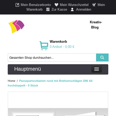
Mein Benutzerkonto
Mein Wunschzettel
Mein
Warenkorb
Zur Kasse
Anmelden
Kreativ-
Blog
Warenkorb
0 Artikel -
0,00 €
Hauptmenü
Home
/
Passepartoutkarten rund mit Briefumschlägen DIN A6
hochdoppelt - 5 Stück