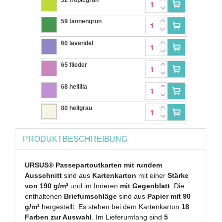
59 tannengrün
60 lavendel
65 flieder
68 helllila
80 hellgrau
PRODUKTBESCHREIBUNG
URSUS® Passepartoutkarten mit rundem
Ausschnitt
sind aus
Kartenkarton
mit einer
Stärke
von 190 g/m²
und im Inneren
mit Gegenblatt
. Die
enthaltenen
Briefumschläge
sind aus
Papier mit 90
g/m²
hergestellt. Es stehen bei dem Kartenkarton
18
Farben zur Auswahl
. Im Lieferumfang sind
5