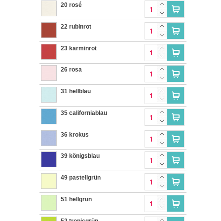
20 rosé
22 rubinrot
23 karminrot
26 rosa
31 hellblau
35 californiablau
36 krokus
39 königsblau
49 pastellgrün
51 hellgrün
52 tropicgrün