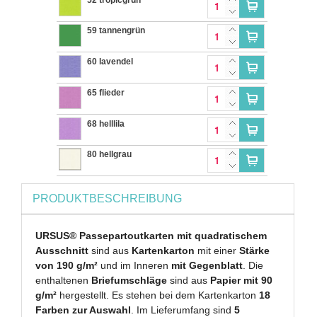
59 tannengrün
60 lavendel
65 flieder
68 helllila
80 hellgrau
PRODUKTBESCHREIBUNG
URSUS® Passepartoutkarten mit quadratischem
Ausschnitt
sind aus
Kartenkarton
mit einer
Stärke
von 190 g/m²
und im Inneren
mit Gegenblatt
. Die
enthaltenen
Briefumschläge
sind aus
Papier mit 90
g/m²
hergestellt. Es stehen bei dem Kartenkarton
18
Farben zur Auswahl
. Im Lieferumfang sind
5