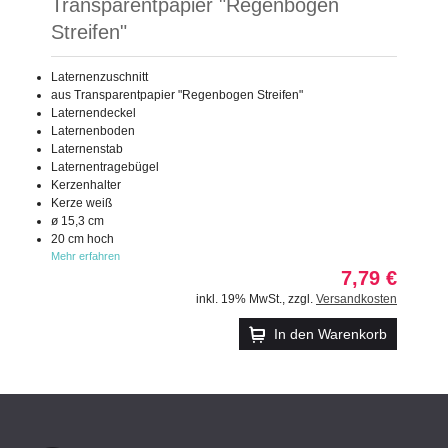
Transparentpapier "Regenbogen
Streifen"
Laternenzuschnitt
aus Transparentpapier "Regenbogen Streifen"
Laternendeckel
Laternenboden
Laternenstab
Laternentragebügel
Kerzenhalter
Kerze weiß
ø 15,3 cm
20 cm hoch
Mehr erfahren
7,79 €
inkl. 19% MwSt.
,
zzgl.
Versandkosten
In den Warenkorb