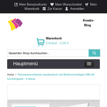
Mein Benutzerkonto
Mein Wunschzettel
Mein
Warenkorb
Zur Kasse
Anmelden
Kreativ-
Blog
Warenkorb
0 Artikel -
0,00 €
Hauptmenü
Home
/
Passepartoutkarten quadratisch mit Briefumschlägen DIN A6
hochdoppelt - 5 Stück