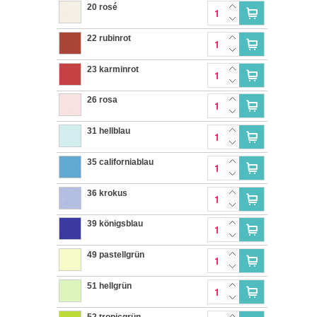
20 rosé
22 rubinrot
23 karminrot
26 rosa
31 hellblau
35 californiablau
36 krokus
39 königsblau
49 pastellgrün
51 hellgrün
52 tropicgrün