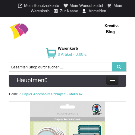
Mein Benutzerkonto
Mein Wunschzettel
Mein
Warenkorb
Zur Kasse
Anmelden
Kreativ-
Blog
Warenkorb
0 Artikel -
0,00 €
Hauptmenü
Home
/
Papier Accessoires "Prayer" - Motiv 67