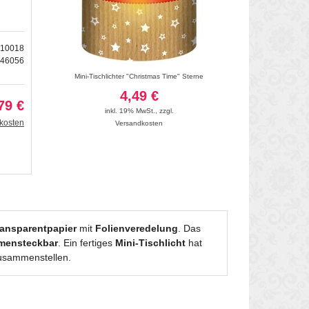
410018
146056
 24
Mini-Tischlichter "Christmas Time" Sterne
Mini- Tischlichter "Ele
4,49 €
7
79 €
inkl. 19% MwSt.
,
zzgl.
inkl. 19
kosten
Versandkosten
Vers
Transparentpapier
mit
Folienveredelung
. Das
mensteckbar
. Ein fertiges
Mini-Tischlicht
hat
sammenstellen.