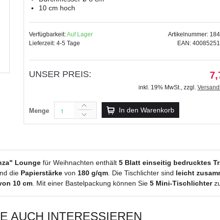
10 cm hoch
Verfügbarkeit:
Auf Lager
Artikelnummer: 18
Lieferzeit: 4-5 Tage
EAN: 4008525
Tischlichter "Luna" Motiv
9,99 €
UNSER PREIS:
7,
inkl. 19% MwSt.
,
zzgl.
inkl. 19% MwSt.
,
zzgl.
Versand
Versandkosten
In den Warenkorb
Menge
anza" Lounge
für Weihnachten enthält
5 Blatt einseitig bedrucktes 
nd die
Papierstärke
von
180 g/qm
. Die Tischlichter sind
leicht zusam
von 10 cm
. Mit einer Bastelpackung können Sie
5 Mini-Tischlichter
zu
IE AUCH INTERESSIEREN