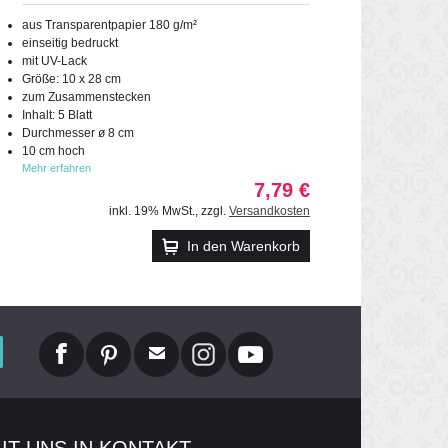
aus Transparentpapier 180 g/m²
einseitig bedruckt
mit UV-Lack
Größe: 10 x 28 cm
zum Zusammenstecken
Inhalt: 5 Blatt
Durchmesser ø 8 cm
10 cm hoch
Mehr erfahren
7,79 €
inkl. 19% MwSt.
,
zzgl.
Versandkosten
In den Warenkorb