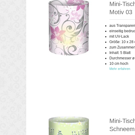
Mini-Tisc
Motiv 03
aus Transparen
einseitig bedru
mit UV-Lack
Größe: 10 x 28
zum Zusammen
Inhalt: 5 Blatt
Durchmesser ø
10 cm hoch
Mehr erfahren
Mini-Tisc
Schneema