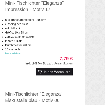
Mini- Tischlichter "Eleganza"
Impression - Motiv 17
aus Transparentpapier 180 g/m²
einseitig bedruckt
mit UV-Lack
Größe: 10 x 28 cm
zum Zusammenstecken
Inhalt: 5 Blatt
Durchmesser ø 8 cm
10 cm hoch
Mehr erfahren
7,79 €
inkl. 19% MwSt.
,
zzgl.
Versandkosten
In den Warenkorb
Mini-Tischlichter "Eleganza"
Eiskristalle blau - Motiv 06