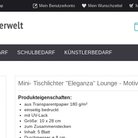
Mein Benutzerkonto
Mein Wunschzettel
M
op
ARF
SCHULBEDARF
KÜNSTLERBEDARF
Mini- Tischlichter "Eleganza" Lounge - Moti
Produkteigenschaften:
aus Transparentpapier 180 g/m²
einseitig bedruckt
mit UV-Lack
Größe: 10 x 28 cm
zum Zusammenstecken
Inhalt: 5 Blatt
Durchmesser ø 8 cm