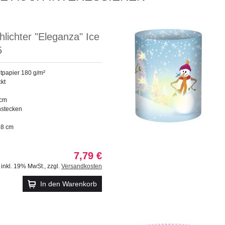
chlichter "Eleganza" Ice
5
tpapier 180 g/m²
ckt
 cm
stecken
 8 cm
7,79 €
inkl. 19% MwSt.
,
zzgl.
Versandkosten
In den Warenkorb