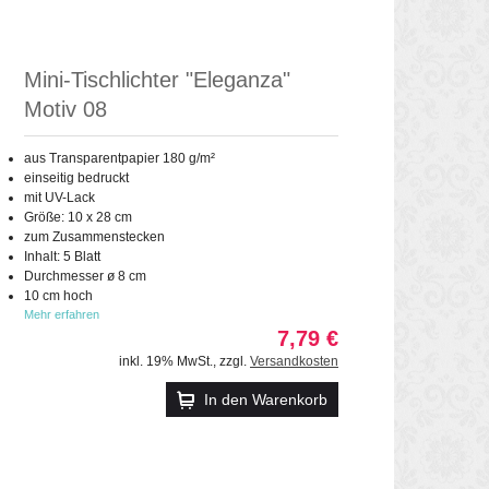
Mini-Tischlichter "Eleganza"
Motiv 08
aus Transparentpapier 180 g/m²
einseitig bedruckt
mit UV-Lack
Größe: 10 x 28 cm
zum Zusammenstecken
Inhalt: 5 Blatt
Durchmesser ø 8 cm
10 cm hoch
Mehr erfahren
7,79 €
inkl. 19% MwSt.
,
zzgl.
Versandkosten
In den Warenkorb