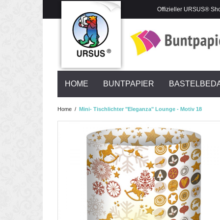
Offizieller URSUS® Sh
HOME
BUNTPAPIER
BASTELBED
Home
/
Mini- Tischlichter "Eleganza" Lounge - Motiv 18