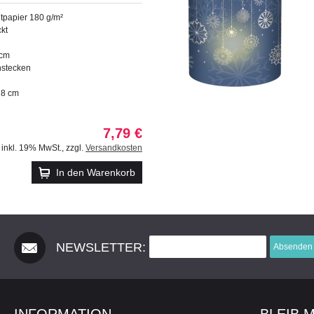
tpapier 180 g/m²
ckt
 cm
stecken
 8 cm
7,79 €
inkl. 19% MwSt.
,
zzgl.
Versandkosten
In den Warenkorb
NEWSLETTER:
Absenden