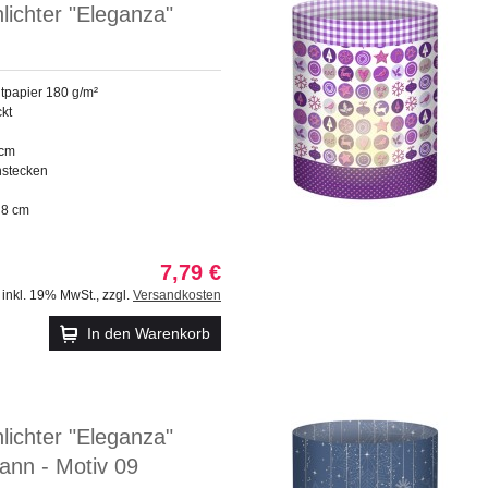
hlichter "Eleganza"
tpapier 180 g/m²
ckt
 cm
stecken
 8 cm
7,79 €
inkl. 19% MwSt.
,
zzgl.
Versandkosten
In den Warenkorb
hlichter "Eleganza"
nn - Motiv 09