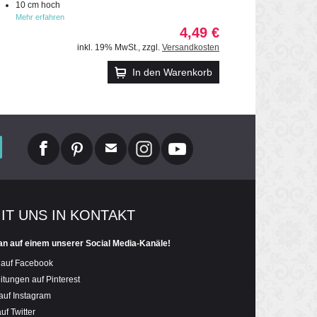
10 cm hoch
Mehr erfahren
4,49 €
inkl. 19% MwSt.
,
zzgl.
Versandkosten
In den Warenkorb
MIT UNS IN KONTAKT
an auf einem unserer Social Media-Kanäle!
 auf Facebook
itungen auf Pinterest
auf Instagram
uf Twitter