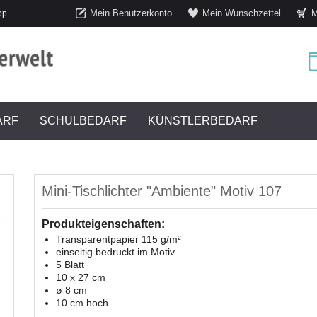
Mein Benutzerkonto
Mein Wunschzettel
M
op
ARF
SCHULBEDARF
KÜNSTLERBEDARF
Mini-Tischlichter "Ambiente" Motiv 107
Produkteigenschaften:
Transparentpapier 115 g/m²
einseitig bedruckt im Motiv
5 Blatt
10 x 27 cm
ø 8 cm
10 cm hoch