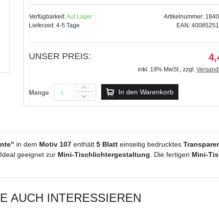
Verfügbarkeit:
Auf Lager
Artikelnummer: 184
Lieferzeit: 4-5 Tage
EAN: 4008525
UNSER PREIS:
Silhouetten-Tischlichter "Filigrano" S
4,
Motiv 68
inkl. 19% MwSt.
,
zzgl.
Versand
8,99 €
inkl. 19% MwSt.
,
zzgl.
In den Warenkorb
Menge
Versandkosten
nte"
in dem
Motiv 107
enthält
5 Blatt
einseitig bedrucktes
Transparen
 Ideal geeignet zur
Mini-Tischlichtergestaltung
. Die fertigen
Mini-Tis
IE AUCH INTERESSIEREN