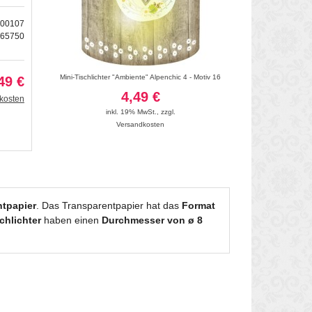
000107
165750
chneemann weiß -
Mini-Tischlichter "Ambiente" Alpenchic 4 - Motiv 16
Silhouetten-Tis
49 €
Weihnachtslandsch
4,49 €
kosten
8
inkl. 19% MwSt.
,
zzgl.
Versandkosten
inkl. 19
Vers
tpapier
. Das Transparentpapier hat das
Format
chlichter
haben einen
Durchmesser von ø 8