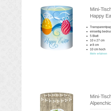
Mini-Tisc
Happy Eas
Transparentpap
einseitig bedru
5 Blatt
10 x 27 cm
ø 8 cm
10 cm hoch
Mehr erfahren
Mini-Tisc
Alpenchic