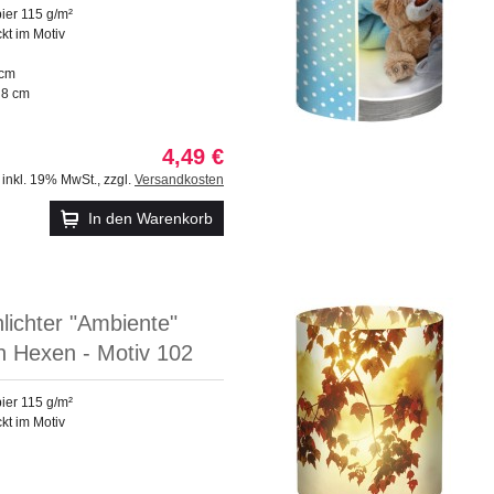
ier 115 g/m²
ckt im Motiv
 cm
 8 cm
4,49 €
inkl. 19% MwSt.
,
zzgl.
Versandkosten
In den Warenkorb
hlichter "Ambiente"
n Hexen - Motiv 102
ier 115 g/m²
ckt im Motiv