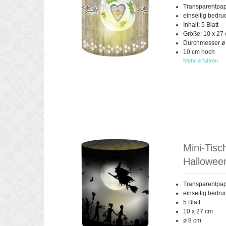
Transparentpap
einseitig bedru
Inhalt: 5 Blatt
Größe: 10 x 27
Durchmesser ø
10 cm hoch
Mehr erfahren
Mini-Tisc
Hallowee
Transparentpap
einseitig bedru
5 Blatt
10 x 27 cm
ø 8 cm