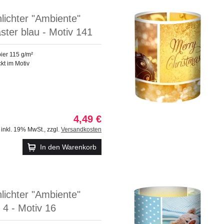
hlichter "Ambiente"
ter blau - Motiv 141
ier 115 g/m²
ckt im Motiv
4,49 €
inkl. 19% MwSt.
,
zzgl.
Versandkosten
In den Warenkorb
hlichter "Ambiente"
 4 - Motiv 16