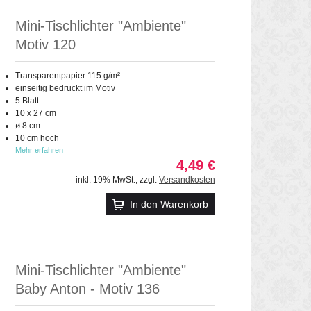
Mini-Tischlichter "Ambiente"
Motiv 120
Transparentpapier 115 g/m²
einseitig bedruckt im Motiv
5 Blatt
10 x 27 cm
ø 8 cm
10 cm hoch
Mehr erfahren
4,49 €
inkl. 19% MwSt.
,
zzgl.
Versandkosten
In den Warenkorb
Mini-Tischlichter "Ambiente"
Baby Anton - Motiv 136