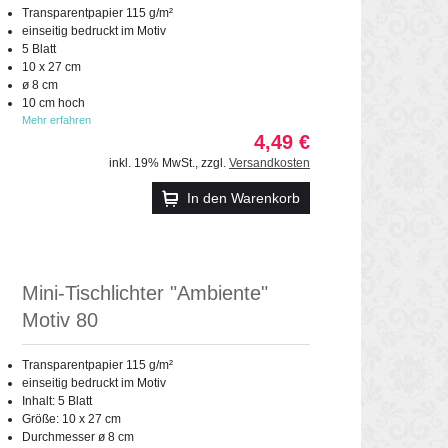
Transparentpapier 115 g/m²
einseitig bedruckt im Motiv
5 Blatt
10 x 27 cm
ø 8 cm
10 cm hoch
Mehr erfahren
4,49 €
inkl. 19% MwSt.
,
zzgl.
Versandkosten
In den Warenkorb
Mini-Tischlichter "Ambiente"
Motiv 80
Transparentpapier 115 g/m²
einseitig bedruckt im Motiv
Inhalt: 5 Blatt
Größe: 10 x 27 cm
Durchmesser ø 8 cm