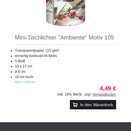
Mini-Tischlichter "Ambiente" Motiv 105
Transparentpapier 115 g/m²
einseitig bedruckt im Motiv
5 Blatt
10 x 27 cm
ø 8 cm
10 cm hoch
Mehr erfahren
4,49 €
inkl. 19% MwSt.
,
zzgl.
Versandkosten
In den Warenkorb