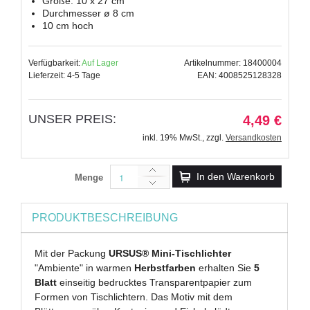
Größe: 10 x 27 cm
Durchmesser ø 8 cm
10 cm hoch
Verfügbarkeit:
Auf Lager
Artikelnummer: 18400004
Lieferzeit: 4-5 Tage
EAN: 4008525128328
UNSER PREIS:
4,49 €
inkl. 19% MwSt.
,
zzgl.
Versandkosten
In den Warenkorb
Menge
PRODUKTBESCHREIBUNG
Mit der Packung
URSUS® Mini-Tischlichter
"Ambiente" in warmen
Herbstfarben
erhalten Sie
5
Blatt
einseitig bedrucktes Transparentpapier zum
Formen von Tischlichtern. Das Motiv mit dem