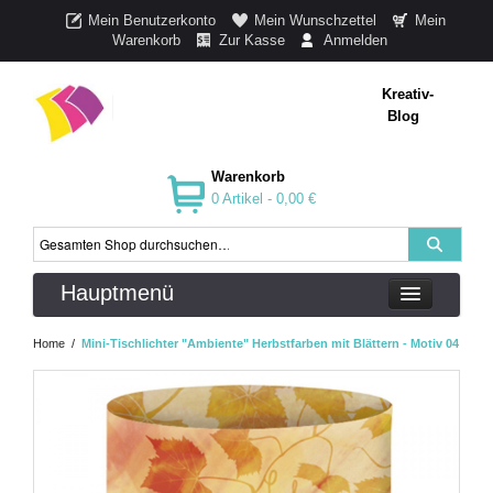
Mein Benutzerkonto
Mein Wunschzettel
Mein
Warenkorb
Zur Kasse
Anmelden
Kreativ-
Blog
Warenkorb
0 Artikel -
0,00 €
Hauptmenü
Home
/
Mini-Tischlichter "Ambiente" Herbstfarben mit Blättern - Motiv 04