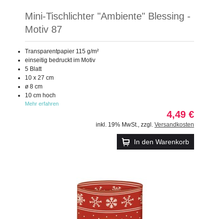
Mini-Tischlichter "Ambiente" Blessing -
Motiv 87
Transparentpapier 115 g/m²
einseitig bedruckt im Motiv
5 Blatt
10 x 27 cm
ø 8 cm
10 cm hoch
Mehr erfahren
4,49 €
inkl. 19% MwSt.
,
zzgl.
Versandkosten
In den Warenkorb