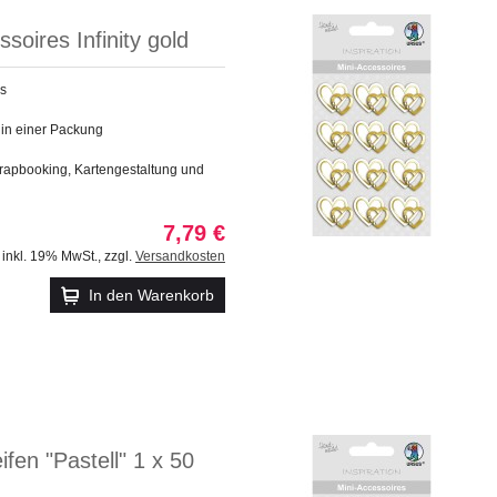
soires Infinity gold
es
k in einer Packung
crapbooking, Kartengestaltung und
7,79 €
inkl. 19% MwSt.
,
zzgl.
Versandkosten
In den Warenkorb
ifen "Pastell" 1 x 50