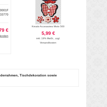
00001F
233770
hbar" silber
Kreativ Accessoires Motiv 500
Kreativ Accessoires
79 €
5,99 €
5
kosten
inkl. 19% MwSt.
,
zzgl.
inkl. 19
Versandkosten
Vers
ilderrahmen, Tischdekoration sowie