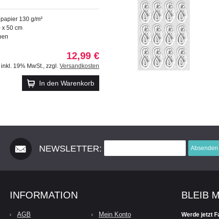
papier 130 g/m²
0 x 50 cm
rben
12,99 €
inkl. 19% MwSt.
,
zzgl.
Versandkosten
In den Warenkorb
NEWSLETTER:
Absenden
INFORMATION
BLEIB 
AGB
Mein Konto
Werde jetzt F