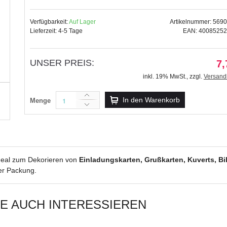
Verfügbarkeit:
Auf Lager
Artikelnummer: 569
Lieferzeit: 4-5 Tage
EAN: 4008525
Kreativ Accessoires "NACHTS erreic
UNSER PREIS:
7,
5,99 €
inkl. 19% MwSt.
,
zzgl.
Versand
inkl. 19% MwSt.
,
zzgl.
Versandkosten
In den Warenkorb
Menge
ideal zum Dekorieren von
Einladungskarten, Grußkarten, Kuverts, B
er Packung.
IE AUCH INTERESSIEREN