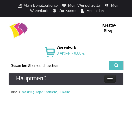
Mein Benutzerkonto
Mein Wunschzettel
Mein
Warenkorb
Zur Kasse
Anmelden
Kreativ-
Blog
Warenkorb
0 Artikel -
0,00 €
Hauptmenü
Home
/
Masking Tape "Zahlen", 1 Rolle