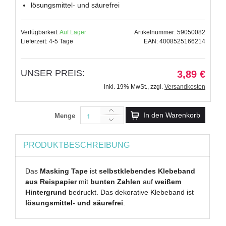
lösungsmittel- und säurefrei
Verfügbarkeit:
Auf Lager
Artikelnummer: 59050082
Lieferzeit: 4-5 Tage
EAN: 4008525166214
UNSER PREIS:
3,89 €
inkl. 19% MwSt.
,
zzgl.
Versandkosten
In den Warenkorb
Menge
PRODUKTBESCHREIBUNG
Das
Masking Tape
ist
selbstklebendes Klebeband
aus Reispapier
mit
bunten Zahlen
auf
weißem
Hintergrund
bedruckt. Das dekorative Klebeband ist
lösungsmittel- und säurefrei
.