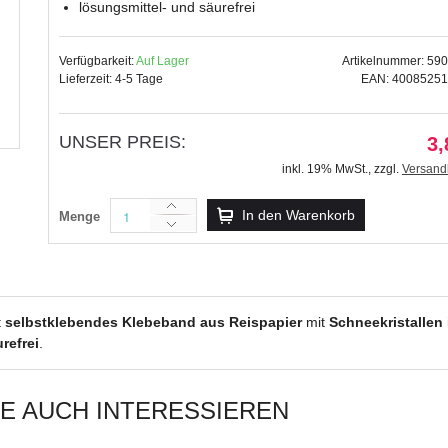
lösungsmittel- und säurefrei
Verfügbarkeit:
Auf Lager
Artikelnummer: 59
Lieferzeit: 4-5 Tage
EAN: 4008525
Masking Tape "Love and Peace"
3,89 €
UNSER PREIS:
3,
inkl. 19% MwSt.
,
zzgl.
inkl. 19% MwSt.
,
zzgl.
Versand
Versandkosten
In den Warenkorb
Menge
t
selbstklebendes Klebeband aus Reispapier
mit
Schneekristallen
refrei
.
IE AUCH INTERESSIEREN