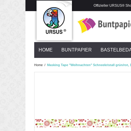
Offizieller URSUS® Sh
HOME
BUNTPAPIER
BASTELBED
Home
/
Masking Tape "Weihnachten" Schneekristall grün/rot, 1