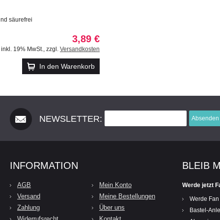
und säurefrei
3,89 €
inkl. 19% MwSt.
,
zzgl.
Versandkosten
In den Warenkorb
NEWSLETTER:
Absenden
INFORMATION
BLEIB 
AGB
Mein Konto
Werde jetzt F
Versand
Meine Bestellungen
Werde Fan
Zahlung
Über uns
Bastel-Anle
Widerrufsrecht
Kontakt