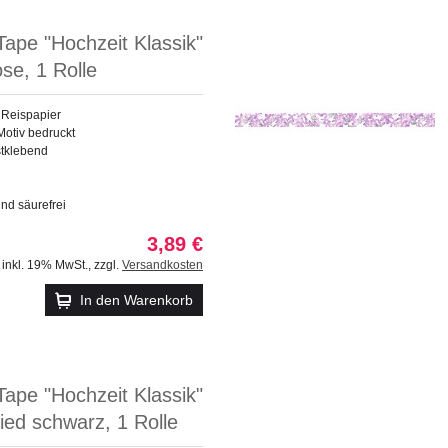
ape "Hochzeit Klassik"
se, 1 Rolle
 Reispapier
Motiv bedruckt
stklebend
und säurefrei
3,89 €
inkl. 19% MwSt.
,
zzgl.
Versandkosten
In den Warenkorb
ape "Hochzeit Klassik"
ied schwarz, 1 Rolle