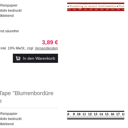
 Reispapier
Motiv bedruckt
stklebend
und säurefrei
3,89 €
inkl. 19% MwSt.
,
zzgl.
Versandkosten
In den Warenkorb
Tape "Blumenbordüre
e
 Reispapier
Motiv bedruckt
stklebend