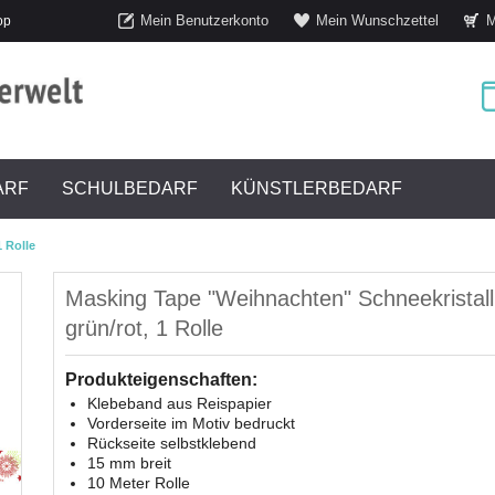
Mein Benutzerkonto
Mein Wunschzettel
M
op
ARF
SCHULBEDARF
KÜNSTLERBEDARF
 Rolle
Masking Tape "Weihnachten" Schneekristall
grün/rot, 1 Rolle
Produkteigenschaften:
Klebeband aus Reispapier
Vorderseite im Motiv bedruckt
Rückseite selbstklebend
15 mm breit
10 Meter Rolle