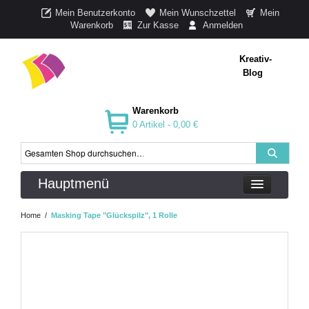
Mein Benutzerkonto
Mein Wunschzettel
Mein
Warenkorb
Zur Kasse
Anmelden
Kreativ-
Blog
Warenkorb
0 Artikel -
0,00 €
Hauptmenü
Home
/
Masking Tape "Glückspilz", 1 Rolle