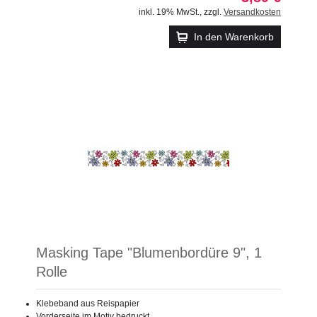
inkl. 19% MwSt.
,
zzgl.
Versandkosten
In den Warenkorb
Masking Tape "Blumenbordüre 9", 1
Rolle
Klebeband aus Reispapier
Vorderseite im Motiv bedruckt