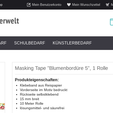
Mein Benutzerkonto
Mein Wunschzettel
M
op
ARF
SCHULBEDARF
KÜNSTLERBEDARF
Masking Tape "Blumenbordüre 5", 1 Rolle
Produkteigenschaften:
Klebeband aus Reispapier
Vorderseite im Motiv bedruckt
Rückseite selbstklebend
15 mm breit
10 Meter Rolle
lösungsmittel- und säurefrei