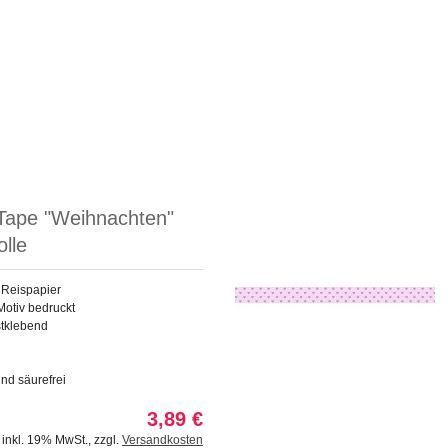
Tape "Weihnachten"
olle
 Reispapier
Motiv bedruckt
stklebend
und säurefrei
3,89 €
inkl. 19% MwSt.
,
zzgl.
Versandkosten