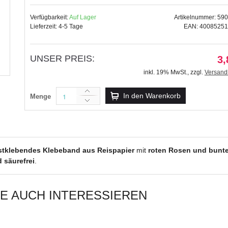
Verfügbarkeit:
Auf Lager
Artikelnummer: 59
Lieferzeit: 4-5 Tage
EAN: 4008525
UNSER PREIS:
Masking Tape "Vintage" Spitze gr
3,
3,89 €
inkl. 19% MwSt.
,
zzgl.
Versand
inkl. 19% MwSt.
,
zzgl.
Versandkosten
In den Warenkorb
Menge
stklebendes Klebeband aus Reispapier
mit
roten Rosen und bunte
 säurefrei
.
IE AUCH INTERESSIEREN