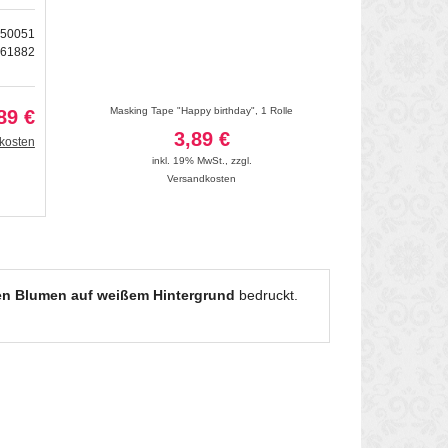
050051
161882
au, 1 Rolle
Masking Tape "Happy birthday", 1 Rolle
Masking Tape "Streifen 
89 €
3,89 €
3
kosten
inkl. 19% MwSt.
,
zzgl.
inkl. 19
Versandkosten
Vers
n Blumen auf weißem Hintergrund
bedruckt.