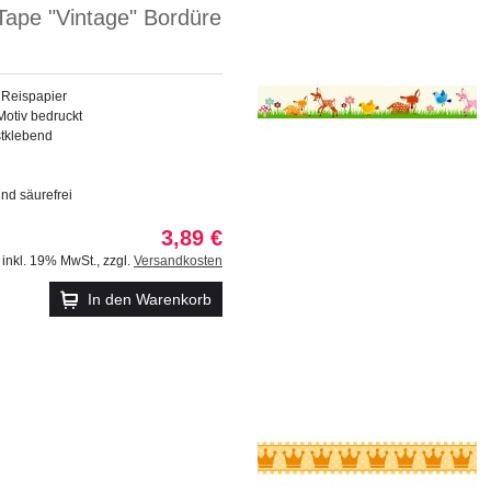
Tape "Vintage" Bordüre
 Reispapier
Motiv bedruckt
stklebend
und säurefrei
3,89 €
inkl. 19% MwSt.
,
zzgl.
Versandkosten
In den Warenkorb