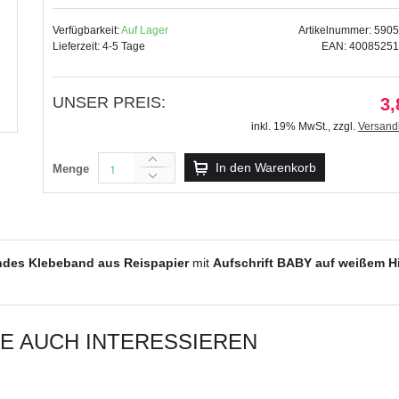
Verfügbarkeit:
Auf Lager
Artikelnummer: 590
Lieferzeit: 4-5 Tage
EAN: 4008525
UNSER PREIS:
Glitter Stripes schwarz, selbs
3,
4,99 €
inkl. 19% MwSt.
,
zzgl.
Versand
inkl. 19% MwSt.
,
zzgl.
Versandkosten
In den Warenkorb
Menge
ndes Klebeband aus Reispapier
mit
Aufschrift BABY auf weißem H
IE AUCH INTERESSIEREN