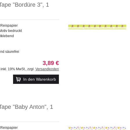
ape "Bordüre 3", 1
 Reispapier
Motiv bedruckt
stklebend
und säurefrei
3,89 €
inkl. 19% MwSt.
,
zzgl.
Versandkosten
In den Warenkorb
Tape "Baby Anton", 1
 Reispapier