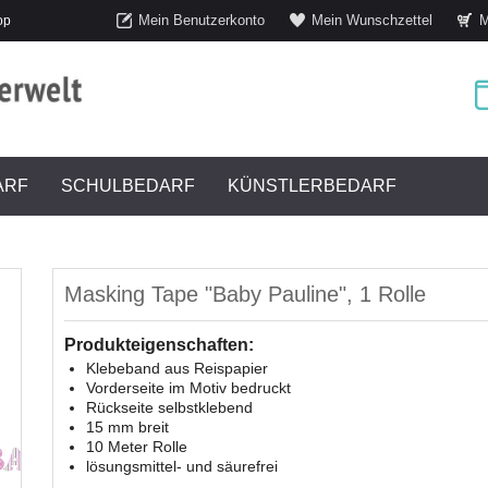
Mein Benutzerkonto
Mein Wunschzettel
M
op
ARF
SCHULBEDARF
KÜNSTLERBEDARF
Masking Tape "Baby Pauline", 1 Rolle
Produkteigenschaften:
Klebeband aus Reispapier
Vorderseite im Motiv bedruckt
Rückseite selbstklebend
15 mm breit
10 Meter Rolle
lösungsmittel- und säurefrei