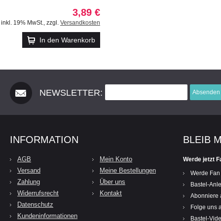
3,89 €
inkl. 19% MwSt.
,
zzgl.
Versandkosten
In den Warenkorb
NEWSLETTER:
Absenden
INFORMATION
BLEIB 
AGB
Mein Konto
Werde jetzt F
Versand
Meine Bestellungen
Werde Fan
Zahlung
Über uns
Bastel-Anle
Widerrufsrecht
Kontakt
Abonniere 
Datenschutz
Folge uns a
Kundeninformationen
Bastel-Vid