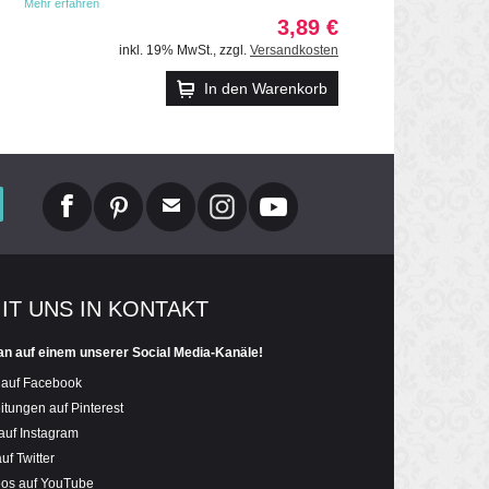
Mehr erfahren
3,89 €
inkl. 19% MwSt.
,
zzgl.
Versandkosten
In den Warenkorb
MIT UNS IN KONTAKT
an auf einem unserer Social Media-Kanäle!
 auf Facebook
itungen auf Pinterest
auf Instagram
uf Twitter
eos auf YouTube