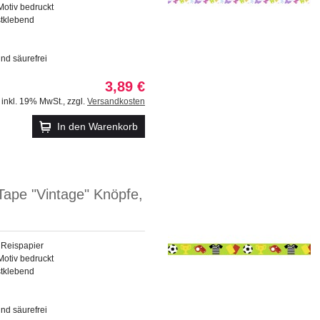
Motiv bedruckt
stklebend
und säurefrei
3,89 €
inkl. 19% MwSt.
,
zzgl.
Versandkosten
In den Warenkorb
Tape "Vintage" Knöpfe,
 Reispapier
Motiv bedruckt
stklebend
und säurefrei