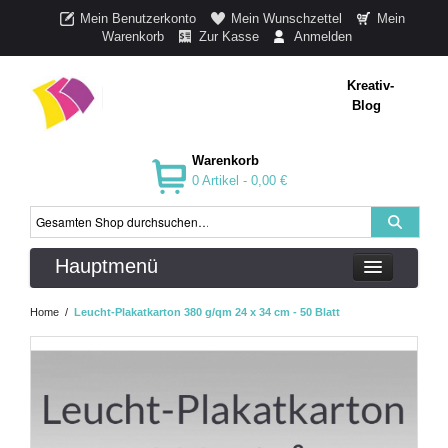
Mein Benutzerkonto
Mein Wunschzettel
Mein
Warenkorb
Zur Kasse
Anmelden
Kreativ-
Blog
Warenkorb
0 Artikel -
0,00 €
Hauptmenü
Home
/
Leucht-Plakatkarton 380 g/qm 24 x 34 cm - 50 Blatt