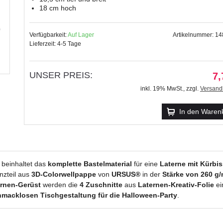
18 cm hoch
Verfügbarkeit:
Auf Lager
Artikelnummer: 1
Lieferzeit: 4-5 Tage
UNSER PREIS:
7,
inkl. 19% MwSt.
,
zzgl.
Versand
In den Waren
beinhaltet das
komplette Bastelmaterial
für eine
Laterne mit Kürbi
nzteil aus
3D-Colorwellpappe
von
URSUS®
in der
Stärke von 260 g/
ernen-Gerüst
werden die
4 Zuschnitte
aus
Laternen-Kreativ-Folie
ei
macklosen Tischgestaltung für die Halloween-Party
.