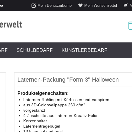
Mein Benutzerkonto
Mein Wunschzettel
M
op
ARF
SCHULBEDARF
KÜNSTLERBEDARF
Laternen-Packung "Form 3" Halloween
Produkteigenschaften:
Laternen-Rohling mit Kürbissen und Vampiren
aus 3D-Colorwellpappe 260 g/m²
vorgestanzt
4 Zuschnitte aus Laternen-Kreativ-Folie
Kerzenhalter
Laternentragebügel
13,5 cm tief und breit