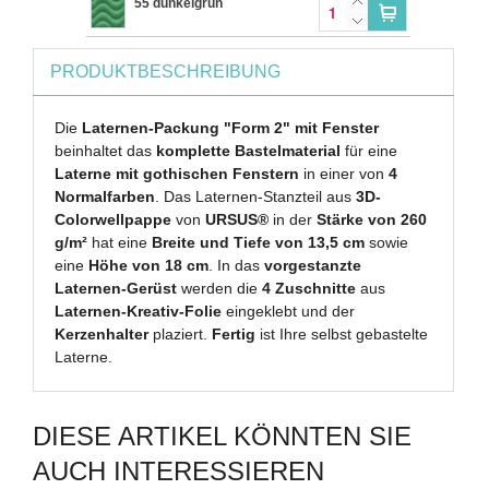
55 dunkelgrün
PRODUKTBESCHREIBUNG
Die
Laternen-Packung "Form 2" mit Fenster
beinhaltet das
komplette Bastelmaterial
für eine
Laterne mit gothischen Fenstern
in einer von
4
Normalfarben
. Das Laternen-Stanzteil aus
3D-
Colorwellpappe
von
URSUS®
in der
Stärke von 260
g/m²
hat eine
Breite und Tiefe von 13,5 cm
sowie
eine
Höhe von 18 cm
. In das
vorgestanzte
Laternen-Gerüst
werden die
4 Zuschnitte
aus
Laternen-Kreativ-Folie
eingeklebt und der
Kerzenhalter
plaziert.
Fertig
ist Ihre selbst gebastelte
Laterne.
DIESE ARTIKEL KÖNNTEN SIE
AUCH INTERESSIEREN