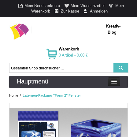
Mein Benutzerkonto
Mein Wunschzettel
Mein
Warenkorb
Zur Kasse
Anmelden
Kreativ-
Blog
Warenkorb
0 Artikel -
0,00 €
Hauptmenü
Home
/
Laternen-Packung "Form 2" Fenster