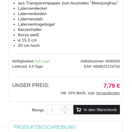
aus Transparentpapier zum Ausmalen "Meerjungfrau"
Laternendeckel
Laternenboden
Laternenstab
Laternentragebügel
Kerzenhalter
Kerze weiß
ø 15,3 cm
20 cm hoch
Verfügbarkeit:
Auf Lager
Artikelnummer: 6840000
Lieferzeit: 4-5 Tage
EAN: 4008525729754
UNSER PREIS:
7,79 €
inkl. 19% MwSt.
,
zzgl.
Versandkosten
In den Warenkorb
Menge
PRODUKTBESCHREIBUNG