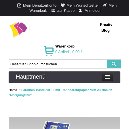
Mein Benutzerkonto
Mein Wunschzettel
Mein
Warenkorb
Zur Kasse
Anmelden
Kreativ-
Blog
Warenkorb
0 Artikel -
0,00 €
Hauptmenü
Home
/
Laternen-Bastelset 15 mit Transparentpapier zum Ausmalen
"Meerjungfrau"