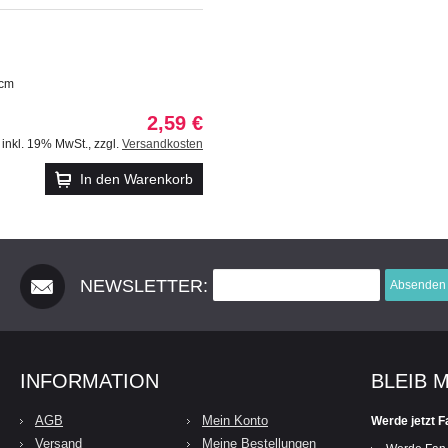
 cm
2,59 €
inkl. 19% MwSt.
,
zzgl.
Versandkosten
In den Warenkorb
NEWSLETTER:
Absenden
INFORMATION
BLEIB 
AGB
Mein Konto
Werde jetzt F
Versand
Meine Bestellungen