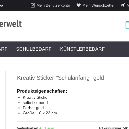
Mein Benutzerkonto
Mein Wunschzettel
M
op
ARF
SCHULBEDARF
KÜNSTLERBEDARF
Kreativ Sticker "Schulanfang" gold
Produkteigenschaften:
Kreativ Sticker
selbstklebend
Farbe: gold
Größe: 10 x 23 cm
Verfügbarkeit:
Auf Lager
Artikelnummer: 59