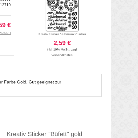
012719
59 €
kosten
ilber
Kreativ Sticker "Jubiläum 2" silber
Hologramm Sti
2,59 €
2
inkl. 19% MwSt.
,
zzgl.
inkl. 19
Versandkosten
Vers
der Farbe Gold. Gut geeignet zur
Kreativ Sticker "Büfett" gold