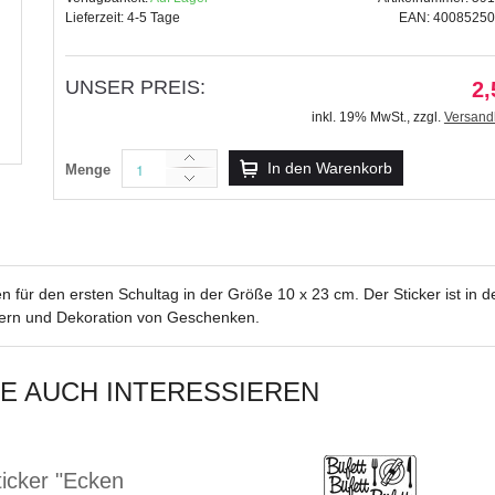
Lieferzeit: 4-5 Tage
EAN: 4008525
UNSER PREIS:
2,
inkl. 19% MwSt.
,
zzgl.
Versand
Kreativ Sticker "Zur Taufe" s
2,59 €
In den Warenkorb
Menge
inkl. 19% MwSt.
,
zzgl.
Versandkosten
en für den ersten Schultag in der Größe 10 x 23 cm. Der Sticker ist in 
gern und Dekoration von Geschenken.
IE AUCH INTERESSIEREN
ticker "Ecken