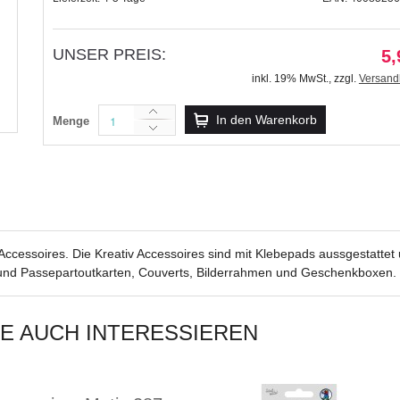
UNSER PREIS:
5,
inkl. 19% MwSt.
,
zzgl.
Versand
Kreativ Accessoires "Glory" petrol Kr
In den Warenkorb
Menge
5,99 €
inkl. 19% MwSt.
,
zzgl.
Versandkosten
v Accessoires. Die Kreativ Accessoires sind mit Klebepads aussgestatte
und Passepartoutkarten, Couverts, Bilderrahmen und Geschenkboxen.
IE AUCH INTERESSIEREN