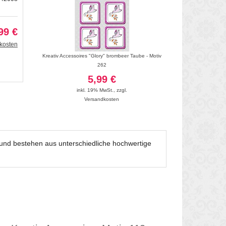
99 €
kosten
euz - Motiv 261
Kreativ Accessoires "Glory" brombeer Taube - Motiv
Kreativ Accessoires "Glo
262
5
5,99 €
inkl. 19
inkl. 19% MwSt.
,
zzgl.
Vers
Versandkosten
t und bestehen aus unterschiedliche hochwertige