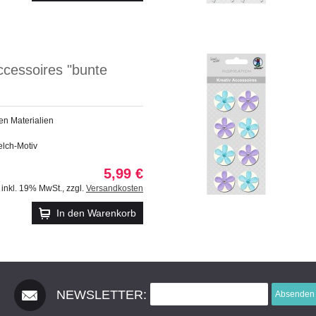
ccessoires "bunte
en Materialien
elch-Motiv
5,99 €
inkl. 19% MwSt.
,
zzgl.
Versandkosten
In den Warenkorb
NEWSLETTER:
Absenden