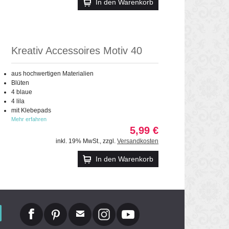
In den Warenkorb
Kreativ Accessoires Motiv 40
aus hochwertigen Materialien
Blüten
4 blaue
4 lila
mit Klebepads
Mehr erfahren
5,99 €
inkl. 19% MwSt.
,
zzgl.
Versandkosten
In den Warenkorb