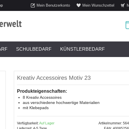
Mein Benutzerkonto
Mein Wunschzettel
M
op
ARF
SCHULBEDARF
KÜNSTLERBEDARF
Kreativ Accessoires Motiv 23
Produkteigenschaften:
8 Kreativ Accessoires
aus verschiedene hochwertige Materialien
mit Klebepads
Verfügbarkeit:
Auf Lager
Artikelnummer: 56
Lieferzeit: 4-5 Tage
EAN: 4008525