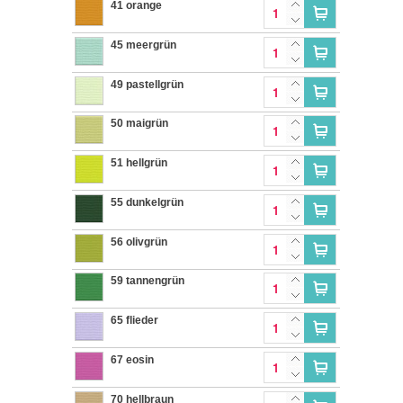
41 orange
45 meergrün
49 pastellgrün
50 maigrün
51 hellgrün
55 dunkelgrün
56 olivgrün
59 tannengrün
65 flieder
67 eosin
70 hellbraun