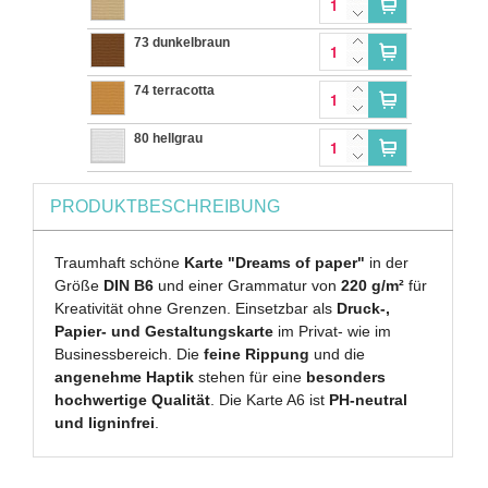
73 dunkelbraun
74 terracotta
80 hellgrau
PRODUKTBESCHREIBUNG
Traumhaft schöne
Karte "Dreams of paper"
in der
Größe
DIN B6
und einer Grammatur von
220 g/m²
für
Kreativität ohne Grenzen. Einsetzbar als
Druck-,
Papier- und Gestaltungskarte
im Privat- wie im
Businessbereich. Die
feine Rippung
und die
angenehme Haptik
stehen für eine
besonders
hochwertige Qualität
. Die Karte A6 ist
PH-neutral
und ligninfrei
.