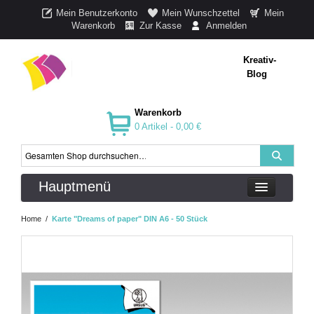
Mein Benutzerkonto
Mein Wunschzettel
Mein
Warenkorb
Zur Kasse
Anmelden
Kreativ-
Blog
Warenkorb
0 Artikel -
0,00 €
Hauptmenü
Home
/
Karte "Dreams of paper" DIN A6 - 50 Stück