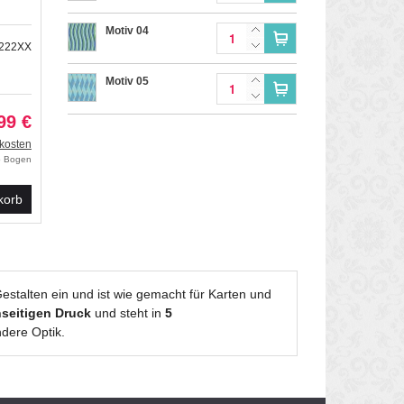
Motiv 04
8222XX
Motiv 05
99 €
kosten
ro Bogen
korb
estalten ein und ist wie gemacht für Karten und
nseitigen Druck
und steht in
5
dere Optik.