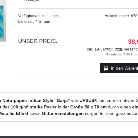
Verfügbarkeit:
Auf Lager
Artikelnummer: 87
Lieferzeit: 4-5 Tage
UNSER PREIS:
38,
inkl. 19% MwSt.
,
zzgl.
Versand
Grundpreis: 7,80 € p
In den Waren
Naturpapier Indian Style "Garja"
von
URSUS®
lädt zum kreativen G
t das
100 g/m² starke
Papier in der
Größe 50 x 70 cm
durch einen
ei
Metallic-Effekt
sowie
Glitterveredelungen
sorgen für eine ganz beson