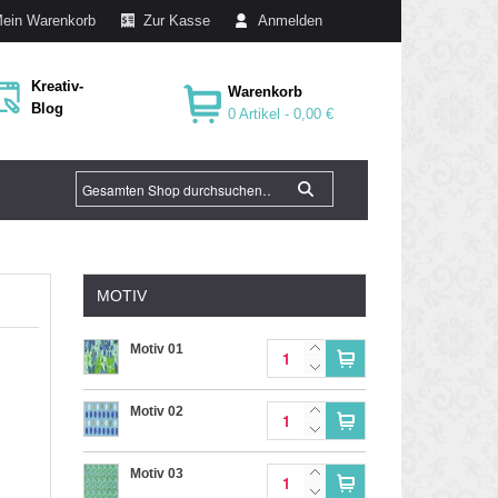
ein Warenkorb
Zur Kasse
Anmelden
Kreativ-
Warenkorb
Blog
0 Artikel -
0,00 €
MOTIV
Motiv 01
Motiv 02
Motiv 03