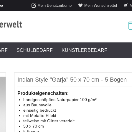
Mein Benutzerkonto
Mein Wunschzettel
M
op
ARF
SCHULBEDARF
KÜNSTLERBEDARF
Indian Style "Garja" 50 x 70 cm - 5 Bogen
Produkteigenschaften:
handgeschöpftes Naturpapier 100 g/m²
aus Baumwolle
einseitig bedruckt
mit Metallic-Effekt
teilweise mit Glitter veredelt
50 x 70 cm
5 Bogen