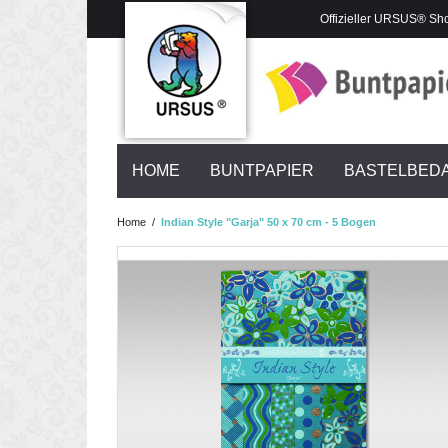
Offizieller URSUS® Sh
HOME
BUNTPAPIER
BASTELBED
Home
/
Indian Style "Garja" 50 x 70 cm - 5 Bogen