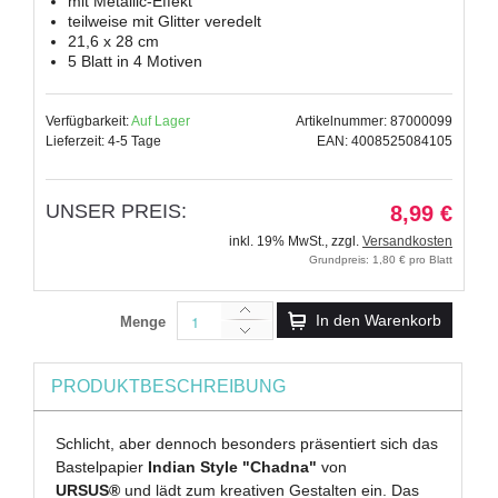
mit Metallic-Effekt
teilweise mit Glitter veredelt
21,6 x 28 cm
5 Blatt in 4 Motiven
Verfügbarkeit:
Auf Lager
Artikelnummer: 87000099
Lieferzeit: 4-5 Tage
EAN: 4008525084105
UNSER PREIS:
8,99 €
inkl. 19% MwSt.
,
zzgl.
Versandkosten
Grundpreis: 1,80 € pro Blatt
In den Warenkorb
Menge
PRODUKTBESCHREIBUNG
Schlicht, aber dennoch besonders präsentiert sich das
Bastelpapier
Indian Style "Chadna"
von
URSUS®
und lädt zum kreativen Gestalten ein. Das