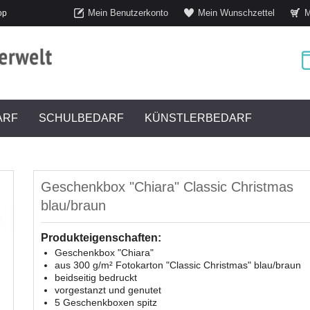
Mein Benutzerkonto
Mein Wunschzettel
M
op
ARF
SCHULBEDARF
KÜNSTLERBEDARF
Geschenkbox "Chiara" Classic Christmas
blau/braun
Produkteigenschaften:
Geschenkbox "Chiara"
aus 300 g/m² Fotokarton "Classic Christmas" blau/braun
beidseitig bedruckt
vorgestanzt und genutet
5 Geschenkboxen spitz