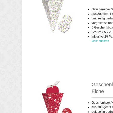
Geschenkbox "
aus 300 g/m² F
beidseitig bedr
vorgestanzt un
5 Geschenkboxe
Größe: 7,5 x 20
inklusive 20 Pa
Mehr erfahren
Geschenkb
Elche
Geschenkbox "
aus 300 g/m² Fo
beidseitig bedr