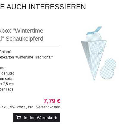
IE AUCH INTERESSIEREN
box "Wintertime
al" Schaukelpferd
Chiara"
tokarton "Wintertime Traditional"
uckt
d genutet
n spitz
 x 7,5 cm
per Tags
7,79 €
inkl. 19% MwSt.
,
zzgl.
Versandkosten
In den Warenkorb