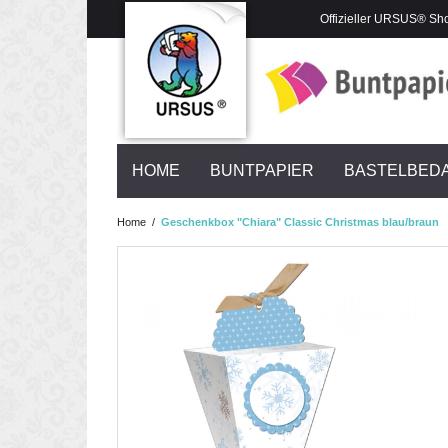
Offizieller URSUS® Sh
HOME
BUNTPAPIER
BASTELBED
Home
/
Geschenkbox "Chiara" Classic Christmas blau/braun