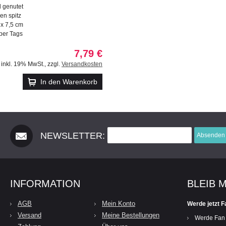
d genutet
n spitz
 x 7,5 cm
per Tags
7,79 €
inkl. 19% MwSt.
,
zzgl.
Versandkosten
In den Warenkorb
NEWSLETTER:
Absenden
INFORMATION
BLEIB 
AGB
Mein Konto
Werde jetzt F
Versand
Meine Bestellungen
Werde Fan