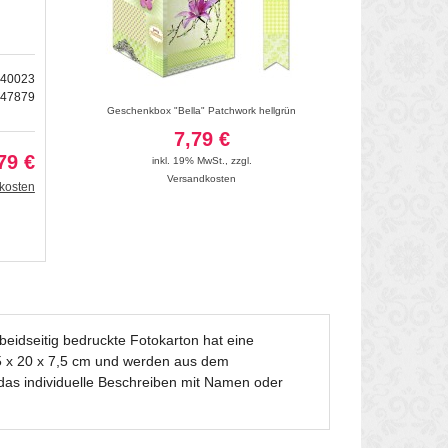
140023
147879
t Elche
Geschenkbox "Bella" Patchwork hellgrün
Geschenkbox "
7,79 €
7
79 €
inkl. 19% MwSt.
,
zzgl.
inkl. 19
Versandkosten
Vers
kosten
idseitig bedruckte Fotokarton hat eine
,5 x 20 x 7,5 cm und werden aus dem
 das individuelle Beschreiben mit Namen oder