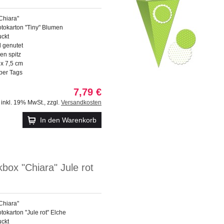
Chiara"
otokarton "Tiny" Blumen
uckt
d genutet
n spitz
 x 7,5 cm
per Tags
7,79 €
inkl. 19% MwSt.
,
zzgl.
Versandkosten
In den Warenkorb
ox "Chiara" Jule rot
Chiara"
tokarton "Jule rot" Elche
uckt