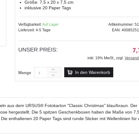
Größe: 7,5 x 20 x 7,5 cm
inklusive 20 Paper Tags
Verfügbarkeit:
Auf Lager
Artikelnummer: 5
Lieferzeit: 4-5 Tage
EAN: 4008525
Geschenkbox "Chiara" Jule ro
7,79 €
UNSER PREIS:
7,
inkl. 19% MwSt.
,
zzgl.
Versandkosten
inkl. 19% MwSt.
,
zzgl.
Versand
In den Warenkorb
Menge
ln aus dem URSUS® Fotokarton "Classic Christmas" blau/braun. Der be
lulose hergestellt. Die 5 spitzen Geschenkboxen haben die Maße von 7
 Die enthaltenen 20 Paper Tags sind runde Sticker mit Wellenlinien für