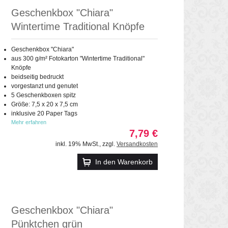
Geschenkbox "Chiara"
Wintertime Traditional Knöpfe
Geschenkbox "Chiara"
aus 300 g/m² Fotokarton "Wintertime Traditional"
Knöpfe
beidseitig bedruckt
vorgestanzt und genutet
5 Geschenkboxen spitz
Größe: 7,5 x 20 x 7,5 cm
inklusive 20 Paper Tags
Mehr erfahren
7,79 €
inkl. 19% MwSt.
,
zzgl.
Versandkosten
In den Warenkorb
Geschenkbox "Chiara"
Pünktchen grün