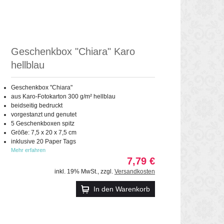
Geschenkbox "Chiara" Karo
hellblau
Geschenkbox "Chiara"
aus Karo-Fotokarton 300 g/m² hellblau
beidseitig bedruckt
vorgestanzt und genutet
5 Geschenkboxen spitz
Größe: 7,5 x 20 x 7,5 cm
inklusive 20 Paper Tags
Mehr erfahren
7,79 €
inkl. 19% MwSt.
,
zzgl.
Versandkosten
In den Warenkorb