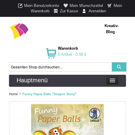
Mein Benutzerkonto
Mein Wunschzettel
Mein
Warenkorb
Zur Kasse
Anmelden
Kreativ-
Blog
Warenkorb
0 Artikel -
0,00 €
Hauptmenü
Home
/
Funny Paper Balls "Dragon Story"