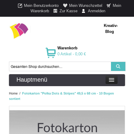
Mein Benutzerkonto
Mein Wunschzettel
Mein
Warenkorb
Zur Kasse
Anmelden
Kreativ-
Blog
Warenkorb
0 Artikel -
0,00 €
Hauptmenü
Home
/
Fotokarton "Polka Dots & Stripes" 49,5 x 68 cm - 10 Bogen
sortiert