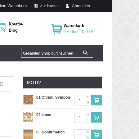
ein Warenkorb
Zur Kasse
Anmelden
Kreativ-
Warenkorb
Blog
0 Artikel -
0,00 €
MOTIV
tt
01 Christl. Symbole
02 Icons
03 Konfirmation