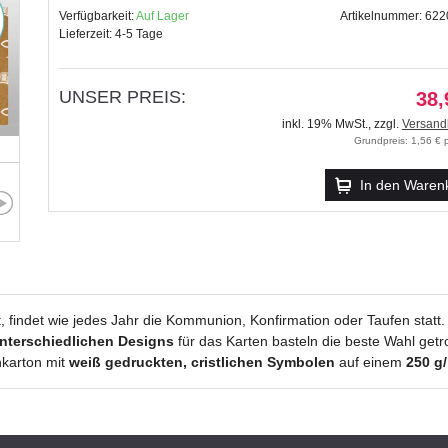
Verfügbarkeit:
Auf Lager
Artikelnummer: 62
Lieferzeit: 4-5 Tage
UNSER PREIS:
38,
inkl. 19% MwSt.
,
zzgl.
Versand
Grundpreis: 1,56 € p
In den Waren
, findet wie jedes Jahr die Kommunion, Konfirmation oder Taufen stat
nterschiedlichen Designs
für das Karten basteln die beste Wahl getr
nkarton mit
weiß gedruckten, cristlichen Symbolen
auf einem
250 g/