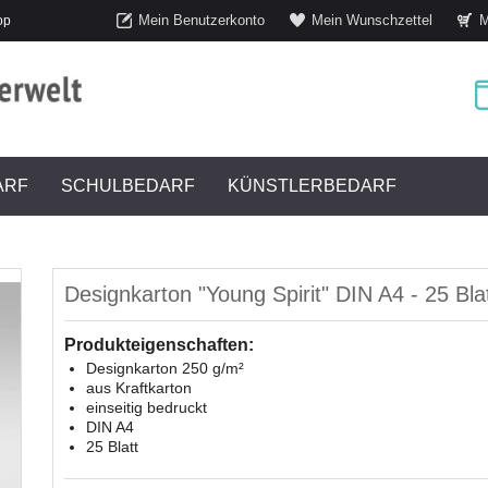
Mein Benutzerkonto
Mein Wunschzettel
M
op
ARF
SCHULBEDARF
KÜNSTLERBEDARF
Designkarton "Young Spirit" DIN A4 - 25 Bla
Produkteigenschaften:
Designkarton 250 g/m²
aus Kraftkarton
einseitig bedruckt
DIN A4
25 Blatt