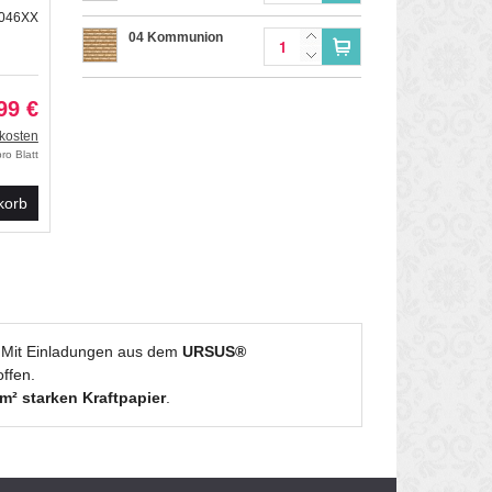
2046XX
04 Kommunion
99 €
kosten
ro Blatt
korb
t. Mit Einladungen aus dem
URSUS®
offen.
m² starken Kraftpapier
.