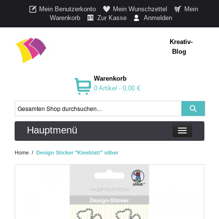
Mein Benutzerkonto
Mein Wunschzettel
Mein
Warenkorb
Zur Kasse
Anmelden
Kreativ-
Blog
Warenkorb
0 Artikel -
0,00 €
Hauptmenü
Home
/
Design Sticker "Kleeblatt" silber