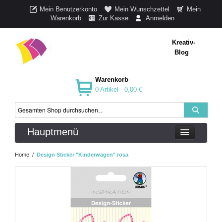
Mein Benutzerkonto
Mein Wunschzettel
Mein
Warenkorb
Zur Kasse
Anmelden
Kreativ-
Blog
Warenkorb
0 Artikel -
0,00 €
Hauptmenü
Home
/
Design Sticker "Kinderwagen" rosa